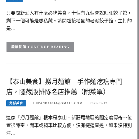
只要問新莊人有什麼必吃美食，十個有九個會說旺旺餃子館，
剩下一個可能是想私藏。這間超接地氣的老派餃子館，主打的
是…
CONTINUE READING
【泰山美食】撈月麵館｜手作麵疙瘩專門
店，隱藏版排隊名店推薦（附菜單）
北部美食
LUPANDA0614@GMAIL.COM
2025-05-12
這家「撈月麵館」根本是泰山、新莊尾地區的麵疙瘩傳奇～位
置很隱密，開車或騎車比較方便，沒有捷運直達，如果沒特別
注…