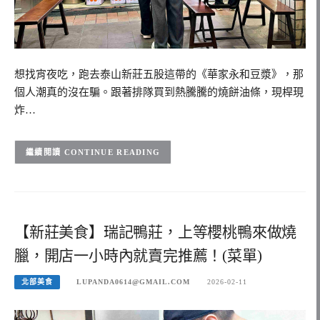
想找宵夜吃，跑去泰山新莊五股這帶的《華家永和豆漿》，那
個人潮真的沒在騙。跟著排隊買到熱騰騰的燒餅油條，現桿現
炸…
CONTINUE READING
【新莊美食】瑞記鴨莊，上等櫻桃鴨來做燒
臘，開店一小時內就賣完推薦！(菜單)
北部美食
LUPANDA0614@GMAIL.COM
2026-02-11