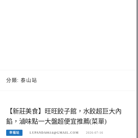
分類:
泰山站
【新莊美食】旺旺餃子館，水餃超巨大內
餡，滷味點一大盤超便宜推薦(菜單)
幸福站
LUPANDA0614@GMAIL.COM
2026-07-16