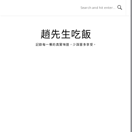
Skip
to
content
趙先生吃飯
記錄每一餐的真實味道，少踩雷多享受。