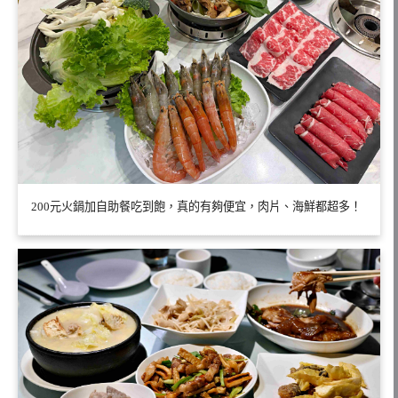
200元火鍋加自助餐吃到飽，真的有夠便宜，肉片、海鮮都超多！