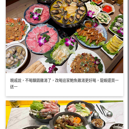
親戚說，不喝驥園雞湯了，改喝這家鮑魚雞湯更好喝，龍蝦還買一
送一