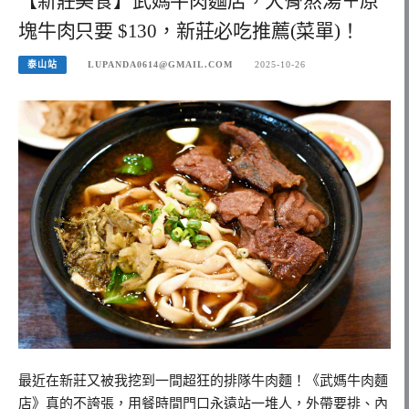
【新莊美食】武媽牛肉麵店，大骨熬湯＋原
塊牛肉只要 $130，新莊必吃推薦(菜單)！
泰山站
LUPANDA0614@GMAIL.COM
2025-10-26
最近在新莊又被我挖到一間超狂的排隊牛肉麵！《武媽牛肉麵
店》真的不誇張，用餐時間門口永遠站一堆人，外帶要排、內