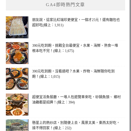
GA4即時熱門文章
朋友說，這家比紅瑞珍更便宜，一個才25元！還有麵包也
超好吃(線上：1,911)
390元吃到飽，挑戰全台最便宜，水果、海鮮、熟食一堆
根本吃不完！(線上：1,675)
390元吃到飽，沒看過吧？水果、炸物、海鮮隨你吃到
飽！(線上：1,015)
超便宜活魚餐廳，一堆人包遊覽車來吃，砂鍋魚頭、 鄉村
油雞都是招牌！(線上：394)
懸崖上的熱炒店，別隨便上去，風景太美，東西太好吃，
捨不得回家！(線上：232)