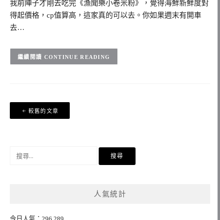
我前陣子才剛去吃完《漁聞樂小卷米粉》，覺得海鮮新鮮度對
得起價格，cp值算高，這家真的可以去。你如果週末有開車
去…
CONTINUE READING
文
較舊的文章
章
導
覽
搜
尋
關
鍵
人氣統計
字:
今日人氣：296,289