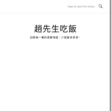
Skip
to
content
趙先生吃飯
記錄每一餐的真實味道，少踩雷多享受。