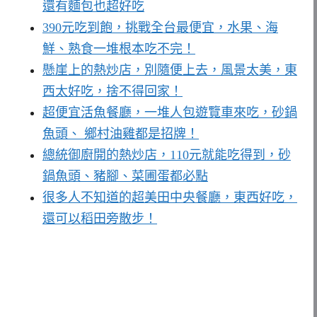
還有麵包也超好吃
390元吃到飽，挑戰全台最便宜，水果、海
鮮、熟食一堆根本吃不完！
懸崖上的熱炒店，別隨便上去，風景太美，東
西太好吃，捨不得回家！
超便宜活魚餐廳，一堆人包遊覽車來吃，砂鍋
魚頭、 鄉村油雞都是招牌！
總統御廚開的熱炒店，110元就能吃得到，砂
鍋魚頭、豬腳、菜圃蛋都必點
很多人不知道的超美田中央餐廳，東西好吃，
還可以稻田旁散步！