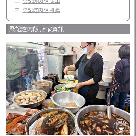
梁記焢肉飯 菜單
梁記焢肉飯 推薦
梁記焢肉飯 店家資訊