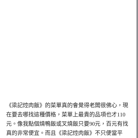
《梁記焢肉飯》的菜單真的會覺得老闆很佛心，現
在要去哪找這種價格，菜單上最貴的品項也才110
元。像我點個燒鴨飯或叉燒飯只要90元，百元有找
真的非常便宜。而且《梁記焢肉飯》不只便當平