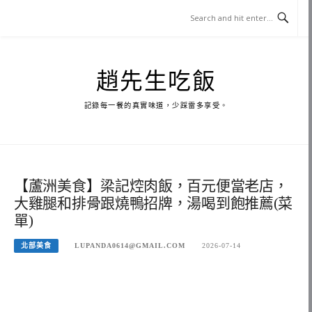
Skip
to
content
趙先生吃飯
記錄每一餐的真實味道，少踩雷多享受。
【蘆洲美食】梁記焢肉飯，百元便當老店，
大雞腿和排骨跟燒鴨招牌，湯喝到飽推薦(菜
單)
北部美食
LUPANDA0614@GMAIL.COM
2026-07-14