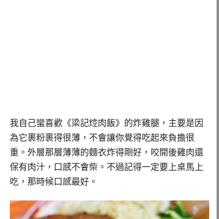
我自己蠻喜歡《梁記焢肉飯》的炸雞腿，主要是因
為它裹粉裹得很薄，不會讓你覺得吃起來負擔很
重。外層那層薄薄的麵衣炸得剛好，咬開後雞肉還
保有肉汁，口感不會柴。不過記得一定要上桌馬上
吃，那時候口感最好。