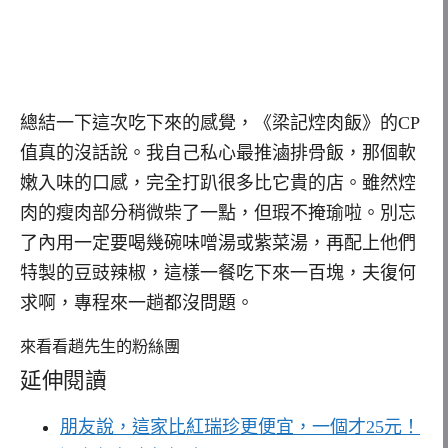
總結一下這次吃下來的感覺，《梁記焢肉飯》的CP
值真的沒話說。我自己私心最推滷排骨飯，那個軟
嫩入味的口感，完全打趴很多比它貴的店。雖然焢
肉的瘦肉部分稍微柴了一點，但瑕不掩瑜啦。別忘
了內用一定要喝幾碗味噌湯或紫菜湯，再配上他們
特製的豆豉辣椒，這樣一餐吃下來一百塊，夫復何
求啊，專程來一趟都沒問題。
來看看趙先生的粉絲團
延伸閱讀
朋友說，這家比紅瑞珍更便宜，一個才25元！