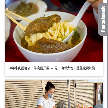
60年牛肉麵老店，牛肉麵只要140元，肉超大塊，還能免費加湯！