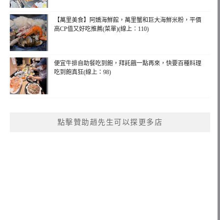
【萬里美食】阿嬌海鮮館，萬里蟹和巨大海鮮米粉，平價
高CP值又好吃推薦(菜單)(線上：110)
便宜牛排自助餐吃到飽，拜託餓一點再來，快要百種料理
吃到飽真狂(線上：98)
點擊贊助趙先生可以探更多店