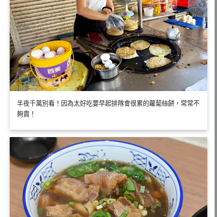
半夜千萬別看！因為太好吃要早起排隊會很累的蘿蔔絲餅，常常不
夠賣！