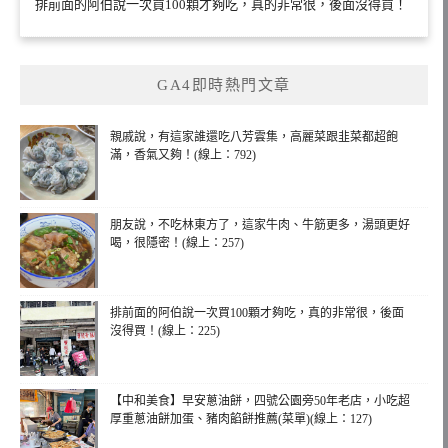
排前面的阿伯說一次買100顆才夠吃，真的非常很，後面沒得買！
GA4即時熱門文章
親戚說，有這家誰還吃八芳雲集，高麗菜跟韭菜都超飽
滿，香氣又夠！(線上：792)
朋友說，不吃林東方了，這家牛肉、牛筋更多，湯頭更好
喝，很隱密！(線上：257)
排前面的阿伯說一次買100顆才夠吃，真的非常很，後面
沒得買！(線上：225)
【中和美食】早安蔥油餅，四號公園旁50年老店，小吃超
厚重蔥油餅加蛋、豬肉餡餅推薦(菜單)(線上：127)