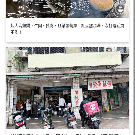
超大塊餡餅，牛肉、豬肉、韭菜蘿蔔絲、紅豆塞超滿，沒打電話買
不到！