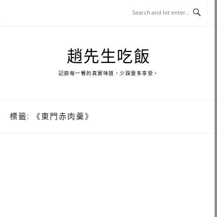
Skip
to
content
趙先生吃飯
記錄每一餐的真實味道，少踩雷多享受。
標籤:
《東門赤肉羹》