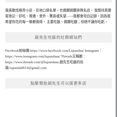
我喜歡找巷弄小店、在地口袋名單，也偶爾挑戰排隊名店。 我堅持真實
寫食記，好吃、普通、意外、驚喜或失望——我都會坦白記錄，因為我
希望你花的每一餐都值得。 主要吃飯，偶爾吃麵；但絕不讓你吃虧。
趙先生吃飯的社群網站們
Facebook粉絲團:https://www.facebook.com/Lupandaa/ Instagram：
https://www.instagram.com/lupandaaa/ Threads又稱脆：
https://www.threads.com/@lupandaaa 趙先生吃飯的信
箱:
lupanda0614@gmail.com
點擊贊助趙先生可以探更多店