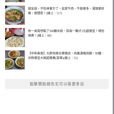
朋友說，不吃林東方了，這家牛肉、牛筋更多，湯頭更好
喝，很隱密！(線上：117)
有一桌竟然點了500顆水餃，因為一顆才3元超便宜！現包
現煮！(線上：60)
【中和美食】大胖肉焿光華總店，肉羹湯喝到飽，炒麵、
米粉便宜大碗超推薦(菜單)(線上：51)
點擊贊助趙先生可以探更多店