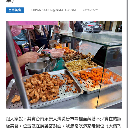
台南美食
LUPANDA0614@GMAIL.COM
2026-02-21
跟大家說，其實台南永康大灣黃昏市場裡面藏著不少實在的銅
板美食，位置就在廣護宮對面。我滿常吃這家老攤位《大灣巧