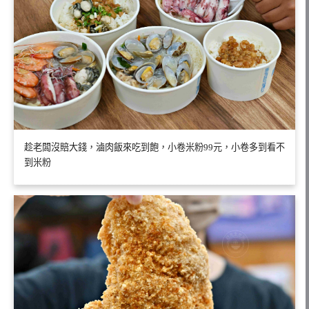
趁老闆沒賠大錢，滷肉飯來吃到飽，小卷米粉99元，小卷多到看不
到米粉