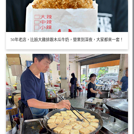
50年老店，比臉大雞排跟木瓜牛奶，營業到深夜，大家都來一套！