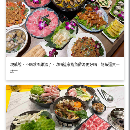
親戚說，不喝驥園雞湯了，改喝這家鮑魚雞湯更好喝，龍蝦還買一
送一