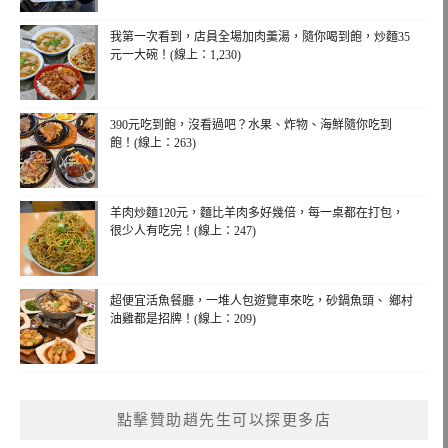
我第一次看到，店員全場加肉羹湯，隨你喝到飽，炒麵35
元一大碗！(線上：1,230)
390元吃到飽，沒看過吧？水果、炸物、海鮮隨你吃到
飽！(線上：263)
羊肉炒麵120元，麵比羊肉多好幾倍，每一桌都在打包，
很少人有吃完！(線上：247)
超便宜活魚餐廳，一堆人包遊覽車來吃，砂鍋魚頭、 鄉村
油雞都是招牌！(線上：209)
點擊贊助趙先生可以探更多店