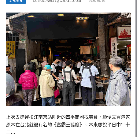
北部美食
LUPANDA0614@GMAIL.COM
2026-06-01
上次去捷運松江南京站附近的四平商圈找美食，順便去買這家
原本在台北就很有名的《富霸王豬腳》。本來想說平日中午十
二…