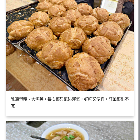
乳凍蛋糕、大泡芙，每次都只能碰運氣，好吃又便宜，訂單都出不
完