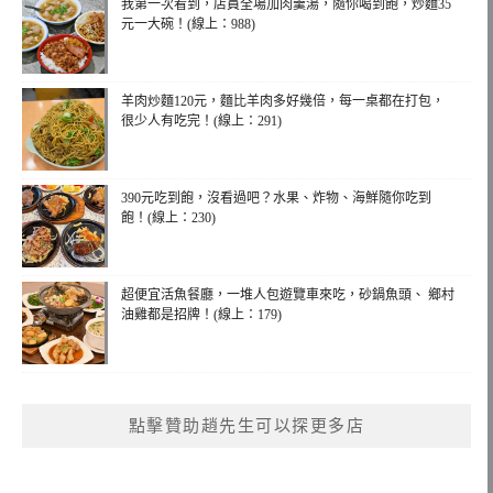
我第一次看到，店員全場加肉羹湯，隨你喝到飽，炒麵35
元一大碗！(線上：988)
羊肉炒麵120元，麵比羊肉多好幾倍，每一桌都在打包，
很少人有吃完！(線上：291)
390元吃到飽，沒看過吧？水果、炸物、海鮮隨你吃到
飽！(線上：230)
超便宜活魚餐廳，一堆人包遊覽車來吃，砂鍋魚頭、 鄉村
油雞都是招牌！(線上：179)
點擊贊助趙先生可以探更多店