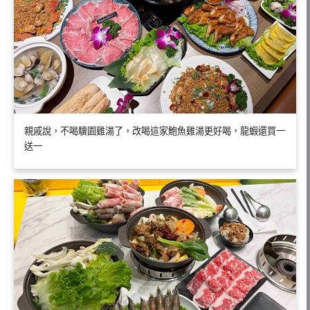
親戚說，不喝驥園雞湯了，改喝這家鮑魚雞湯更好喝，龍蝦還買一
送一