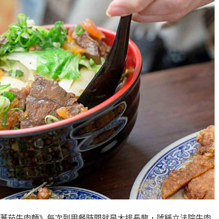
3蕃茄牛肉麵》每次到用餐時間就是大排長龍，號稱立法院牛肉