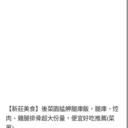
【新莊美食】後菜園艋舺腿庫飯，腿庫、焢
肉、雞腿排骨超大份量，便宜好吃推薦(菜
單)