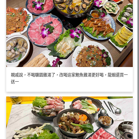
親戚說，不喝驥園雞湯了，改喝這家鮑魚雞湯更好喝，龍蝦還買一
送一