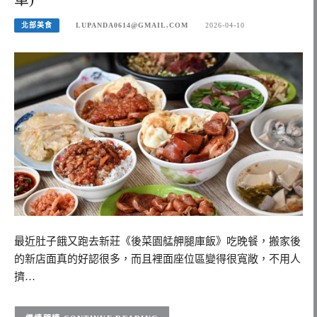
北部美食
LUPANDA0614@GMAIL.COM
2026-04-10
最近肚子餓又跑去新莊《後菜園艋舺腿庫飯》吃晚餐，搬家後
的新店面真的好認很多，而且裡面座位區變得很寬敞，不用人
擠…