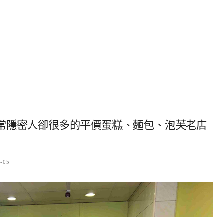
常隱密人卻很多的平價蛋糕、麵包、泡芙老店
7-05