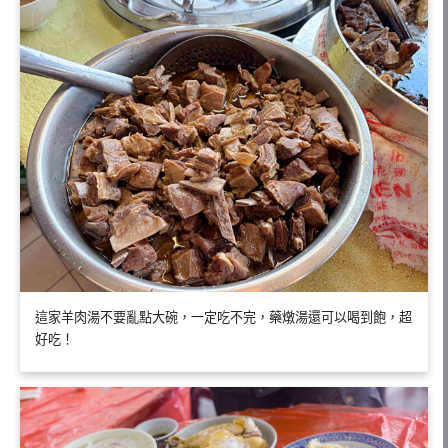
這家羊肉湯不要亂點大碗，一定吃不完，藥燉湯還可以喝到飽，超
好吃！