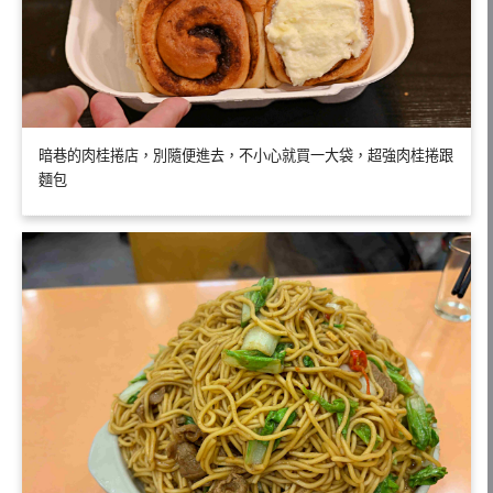
暗巷的肉桂捲店，別隨便進去，不小心就買一大袋，超強肉桂捲跟
麵包