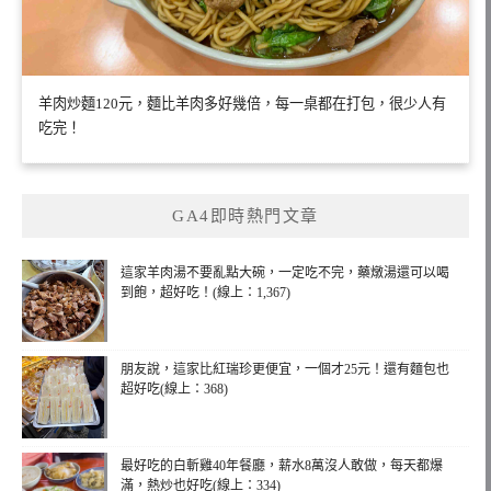
羊肉炒麵120元，麵比羊肉多好幾倍，每一桌都在打包，很少人有
吃完！
GA4即時熱門文章
這家羊肉湯不要亂點大碗，一定吃不完，藥燉湯還可以喝
到飽，超好吃！(線上：1,367)
朋友說，這家比紅瑞珍更便宜，一個才25元！還有麵包也
超好吃(線上：368)
最好吃的白斬雞40年餐廳，薪水8萬沒人敢做，每天都爆
滿，熱炒也好吃(線上：334)