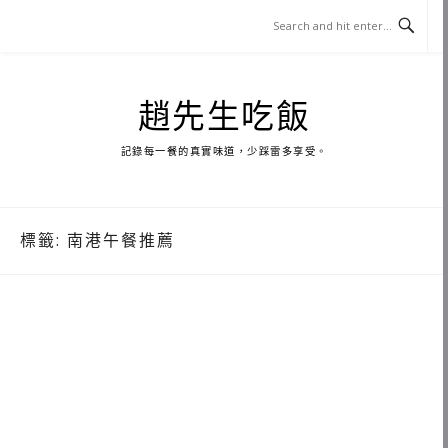
Skip
to
content
趙先生吃飯
記錄每一餐的真實味道，少踩雷多享受。
標籤:
南港午餐推薦