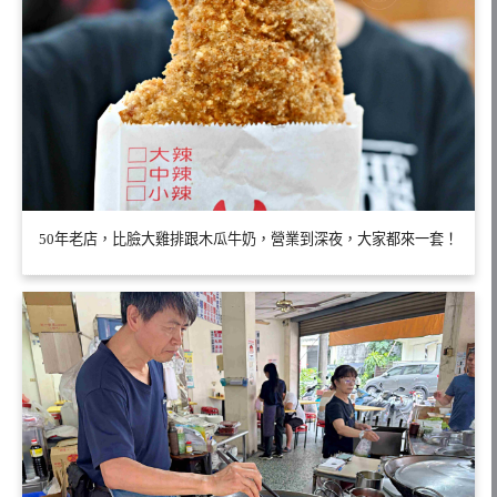
50年老店，比臉大雞排跟木瓜牛奶，營業到深夜，大家都來一套！