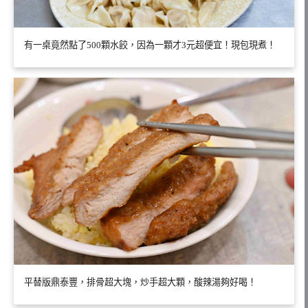
有一桌竟然點了500顆水餃，因為一顆才3元超便宜！現包現煮！
平替版鼎泰豐，排骨超大塊，炒手超大顆，酸辣湯夠好喝！