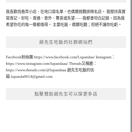
我喜歡找巷弄小店、在地口袋名單，也偶爾挑戰排隊名店。 我堅持真實
寫食記，好吃、普通、意外、驚喜或失望——我都會坦白記錄，因為我
希望你花的每一餐都值得。 主要吃飯，偶爾吃麵；但絕不讓你吃虧。
趙先生吃飯的社群網站們
Facebook粉絲團:https://www.facebook.com/Lupandaa/ Instagram：
https://www.instagram.com/lupandaaa/ Threads又稱脆：
https://www.threads.com/@lupandaaa 趙先生吃飯的信
箱:
lupanda0614@gmail.com
點擊贊助趙先生可以探更多店