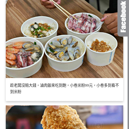
趁老闆沒賠大錢，滷肉飯來吃到飽，小卷米粉99元，小卷多到看不
到米粉