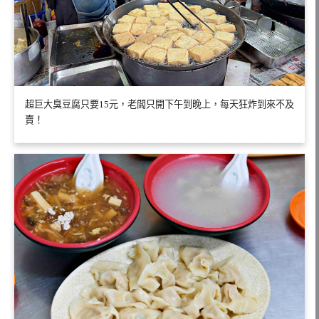
超巨大臭豆腐只要15元，老闆只開下午到晚上，每天狂炸到來不及
賣！