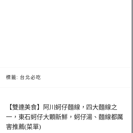
標籤:
台北必吃
【雙連美食】阿川蚵仔麵線，四大麵線之
一，東石蚵仔大顆新鮮，蚵仔湯、麵線都厲
害推薦(菜單)