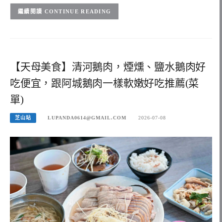
CONTINUE READING
【天母美食】清河鵝肉，煙燻、鹽水鵝肉好
吃便宜，跟阿城鵝肉一樣軟嫩好吃推薦(菜
單)
芝山站
LUPANDA0614@GMAIL.COM
2026-07-08