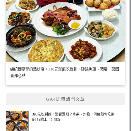
總統御廚開的熱炒店，110元就能吃得到，砂鍋魚頭、豬腳、菜圃
蛋都必點
GA4即時熱門文章
390元吃到飽，沒看過吧？水果、炸物、海鮮隨你吃到
飽！(線上：1,483)