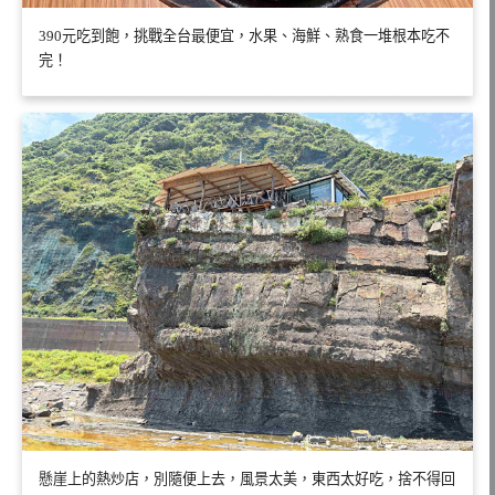
390元吃到飽，挑戰全台最便宜，水果、海鮮、熟食一堆根本吃不
完！
懸崖上的熱炒店，別隨便上去，風景太美，東西太好吃，捨不得回