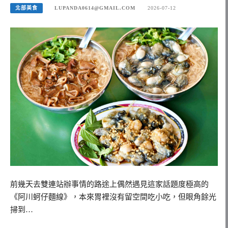
北部美食
LUPANDA0614@GMAIL.COM
2026-07-12
前幾天去雙連站辦事情的路途上偶然遇見這家話題度極高的
《阿川蚵仔麵線》，本來胃裡沒有留空間吃小吃，但眼角餘光
掃到…