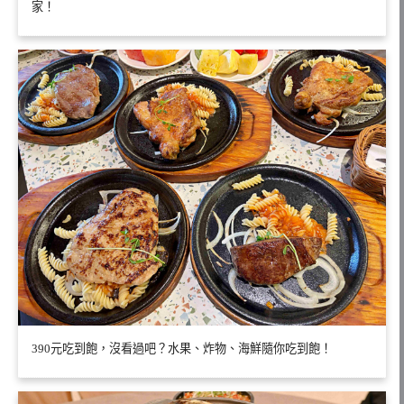
家！
390元吃到飽，沒看過吧？水果、炸物、海鮮隨你吃到飽！