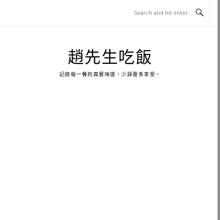
Skip
to
content
趙先生吃飯
記錄每一餐的真實味道，少踩雷多享受。