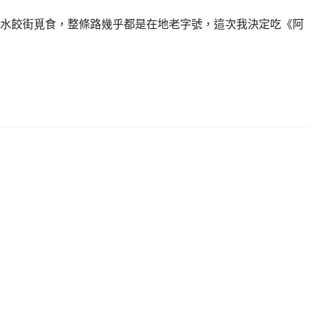
水餃街覓食，整條路幾乎都是在地老字號，這次我決定吃《阿