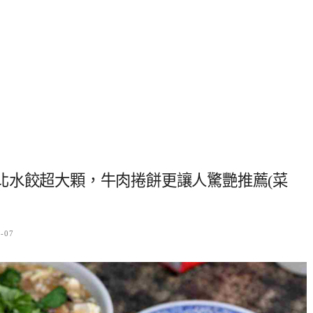
北水餃超大顆，牛肉捲餅更讓人驚艷推薦(菜
7-07