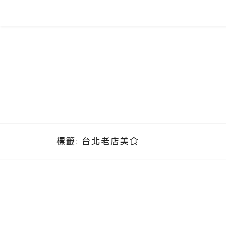
Skip
to
content
標籤:
台北老店美食