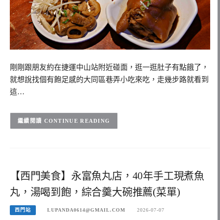
剛剛跟朋友約在捷運中山站附近碰面，逛一逛肚子有點餓了，
就想說找個有飽足感的大同區巷弄小吃來吃，走幾步路就看到
這…
CONTINUE READING
【西門美食】永富魚丸店，40年手工現煮魚
丸，湯喝到飽，綜合羹大碗推薦(菜單)
西門站
LUPANDA0614@GMAIL.COM
2026-07-07