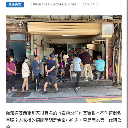
北部美食
LUPANDA0614@GMAIL.COM
2026-07-13
你知道安西街那家很有名的《賣麵炎仔》其實根本不叫這個名
字嗎？人家掛的招牌明明是金泉小吃店，只是因為第一代阿公
的…