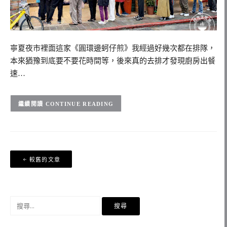
寧夏夜市裡面這家《圓環邊蚵仔煎》我經過好幾次都在排隊，
本來猶豫到底要不要花時間等，後來真的去排才發現廚房出餐
速…
CONTINUE READING
文
較舊的文章
章
導
覽
搜
尋
關