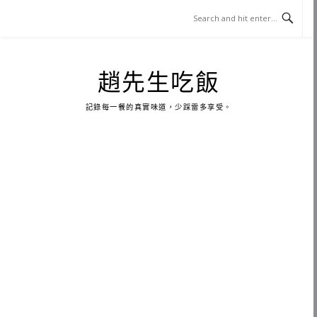
Skip
to
content
趙先生吃飯
記錄每一餐的真實味道，少踩雷多享受。