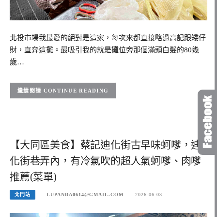
北投市場我最愛的絕對是這家，每次來都直接略過高記跟矮仔
財，直奔這攤。最吸引我的就是攤位旁那個滿頭白髮的80幾
歲…
CONTINUE READING
【大同區美食】蔡記迪化街古早味蚵嗲，迪
化街巷弄內，有冷氣吹的超人氣蚵嗲、肉嗲
推薦(菜單)
北門站
LUPANDA0614@GMAIL.COM
2026-06-03