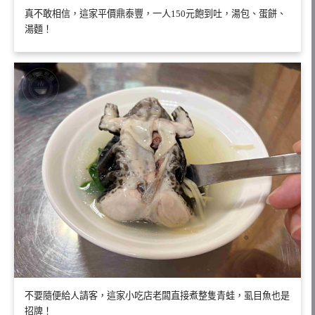
真不敢相信，這家平價鼎泰豐，一人150元飽到吐，湯包、蛋餅、
湯麵！
不要隨便給人請客，這家小吃店老闆直接煮整隻青蛙，虱目魚也是
招牌！