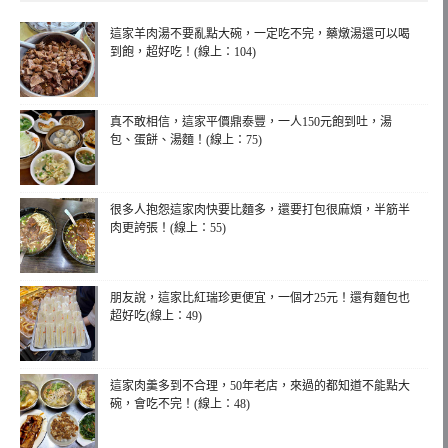
這家羊肉湯不要亂點大碗，一定吃不完，藥燉湯還可以喝
到飽，超好吃！(線上：104)
真不敢相信，這家平價鼎泰豐，一人150元飽到吐，湯
包、蛋餅、湯麵！(線上：75)
很多人抱怨這家肉快要比麵多，還要打包很麻煩，半筋半
肉更誇張！(線上：55)
朋友說，這家比紅瑞珍更便宜，一個才25元！還有麵包也
超好吃(線上：49)
這家肉羹多到不合理，50年老店，來過的都知道不能點大
碗，會吃不完！(線上：48)