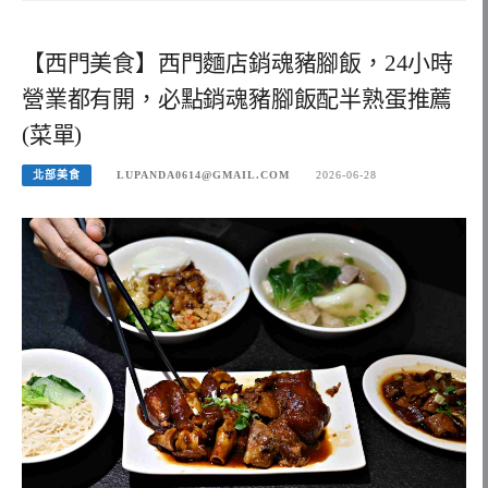
【西門美食】西門麵店銷魂豬腳飯，24小時
營業都有開，必點銷魂豬腳飯配半熟蛋推薦
(菜單)
北部美食
LUPANDA0614@GMAIL.COM
2026-06-28