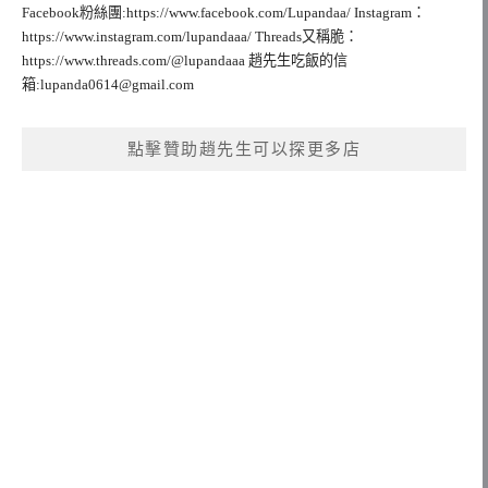
Facebook粉絲團:https://www.facebook.com/Lupandaa/ Instagram：
https://www.instagram.com/lupandaaa/ Threads又稱脆：
https://www.threads.com/@lupandaaa 趙先生吃飯的信
箱:
lupanda0614@gmail.com
點擊贊助趙先生可以探更多店