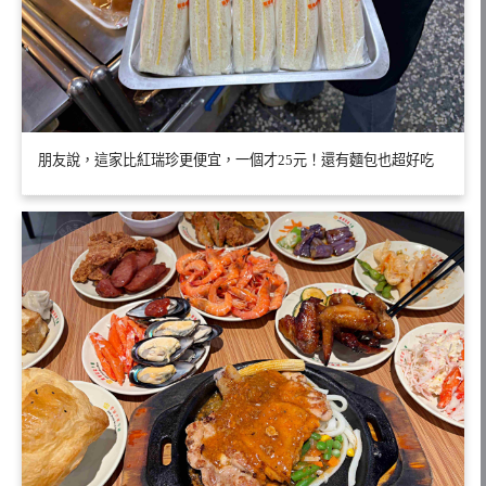
朋友說，這家比紅瑞珍更便宜，一個才25元！還有麵包也超好吃