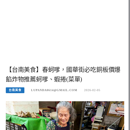
【台南美食】春蚵嗲，國華街必吃銅板價爆
餡炸物推薦蚵嗲、蝦捲(菜單)
台南美食
LUPANDA0614@GMAIL.COM
2026-02-05