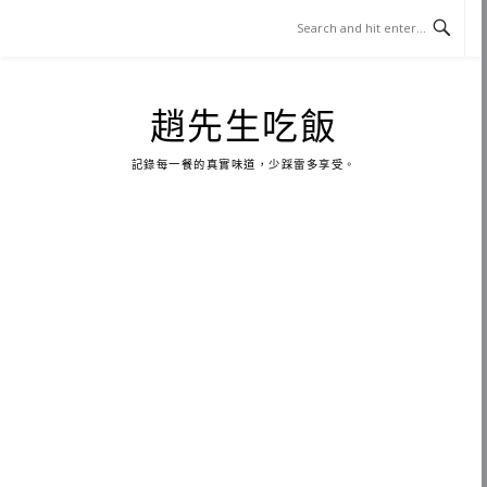
Skip
to
content
趙先生吃飯
記錄每一餐的真實味道，少踩雷多享受。