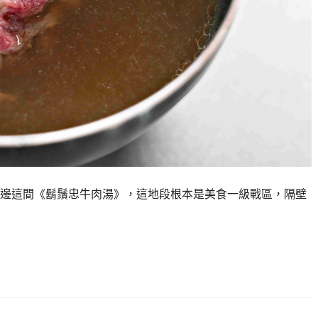
邊這間《鬍鬚忠牛肉湯》，這地段根本是美食一級戰區，隔壁