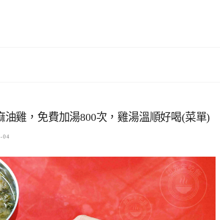
藥膳麻油雞，免費加湯800次，雞湯溫順好喝(菜單)
3-04