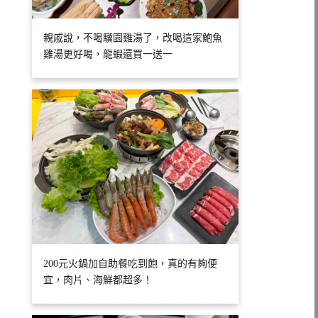
親戚說，不喝驥園雞湯了，改喝這家鮑魚
雞湯更好喝，龍蝦還買一送一
200元火鍋加自助餐吃到飽，真的有夠便
宜，肉片、海鮮都超多！