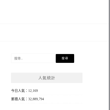
搜
尋
關
鍵
人氣統計
字:
今日人氣：12,169
累積人氣：32,889,794