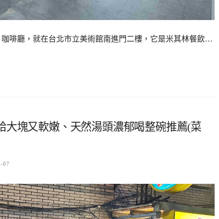
ough 咖啡廳，就在台北市立美術館南進門二樓，它是米其林餐飲…
給大塊又軟嫩、天然湯頭濃郁喝整碗推薦(菜
5-07