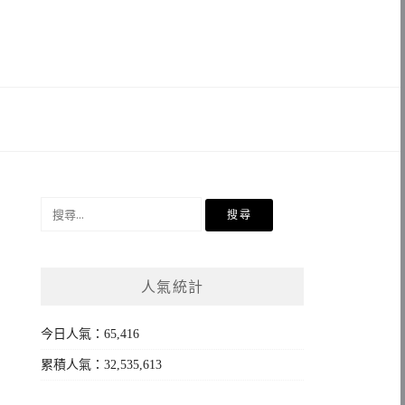
搜
尋
關
鍵
人氣統計
字:
今日人氣：65,416
累積人氣：32,535,613