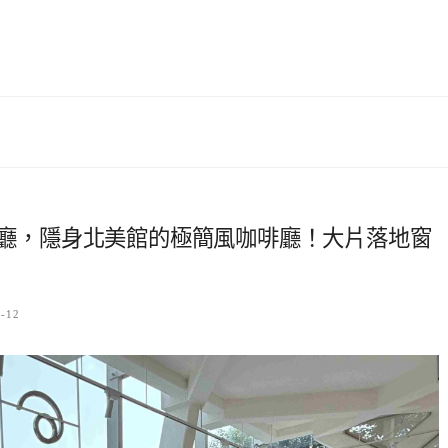
gh 咖啡廳，隱身北美館的極簡風咖啡廳！大片落地窗
6-12