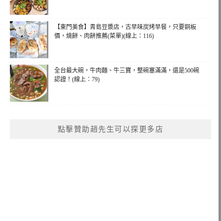
【東門美食】青島豆漿店，古早味炭烤早餐，只要銅板
價，燒餅、肉餅推薦(菜單)(線上：116)
全台最大碗，牛肉麵、牛三寶，整碗塞滿滿，還是500碗
認證！(線上：79)
點擊贊助趙先生可以探更多店