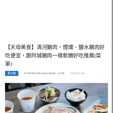
【天母美食】清河鵝肉，煙燻、鹽水鵝肉好
吃便宜，跟阿城鵝肉一樣軟嫩好吃推薦(菜
單)
芝山站
LUPANDA0614@GMAIL.COM
2026-07-08