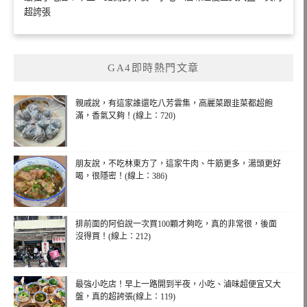
超誇張
GA4即時熱門文章
親戚說，有這家誰還吃八芳雲集，高麗菜跟韭菜都超飽
滿，香氣又夠！(線上：720)
朋友說，不吃林東方了，這家牛肉、牛筋更多，湯頭更好
喝，很隱密！(線上：386)
排前面的阿伯說一次買100顆才夠吃，真的非常很，後面
沒得買！(線上：212)
最強小吃店！早上一路開到半夜，小吃、滷味超便宜又大
盤，真的超誇張(線上：119)