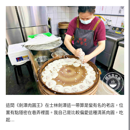
這間《劍潭肉圓王》在士林劍潭這一帶算是蠻有名的老店，位
置有點隱密在巷弄裡面。我自己是比較偏愛這種清蒸肉圓，吃
起…