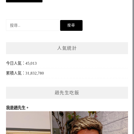
章
導
覽
搜
尋
關
鍵
人氣統計
字:
今日人氣：45,013
累積人氣：31,832,780
趙先生吃飯
我是趙先生。