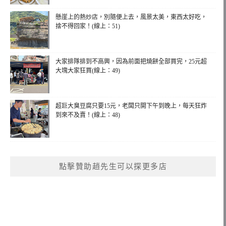
懸崖上的熱炒店，別隨便上去，風景太美，東西太好吃，
捨不得回家！(線上：51)
大家排隊排到不高興，因為前面把燒餅全部買完，25元超
大塊大家狂買(線上：49)
超巨大臭豆腐只要15元，老闆只開下午到晚上，每天狂炸
到來不及賣！(線上：48)
點擊贊助趙先生可以探更多店