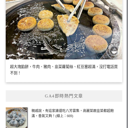
超大塊餡餅，牛肉、豬肉、韭菜蘿蔔絲、紅豆塞超滿，沒打電話買
不到！
GA4即時熱門文章
親戚說，有這家誰還吃八芳雲集，高麗菜跟韭菜都超飽
滿，香氣又夠！(線上：669)