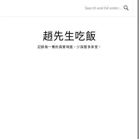
Skip
to
content
趙先生吃飯
記錄每一餐的真實味道，少踩雷多享受。