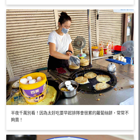
半夜千萬別看！因為太好吃要早起排隊會很累的蘿蔔絲餅，常常不
夠賣！