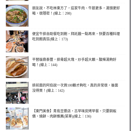
朋友說，不吃林東方了，這家牛肉、牛筋更多，湯頭更好
喝，很隱密！(線上：298)
便宜牛排自助餐吃到飽，拜託餓一點再來，快要百種料理
吃到飽真狂(線上：173)
平替版鼎泰豐，排骨超大塊，炒手超大顆，酸辣湯夠好
喝！(線上：144)
排前面的阿伯說一次買100顆才夠吃，真的非常很，後面
沒得買！(線上：142)
【東門美食】青島豆漿店，古早味炭烤早餐，只要銅板
價，燒餅、肉餅推薦(菜單)(線上：136)