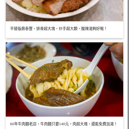
平替版鼎泰豐，排骨超大塊，炒手超大顆，酸辣湯夠好喝！
60年牛肉麵老店，牛肉麵只要140元，肉超大塊，還能免費加湯！