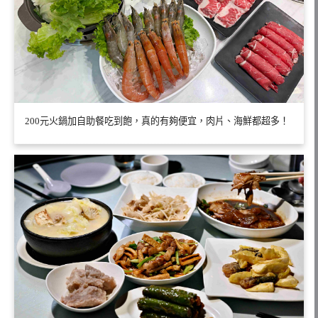
200元火鍋加自助餐吃到飽，真的有夠便宜，肉片、海鮮都超多！