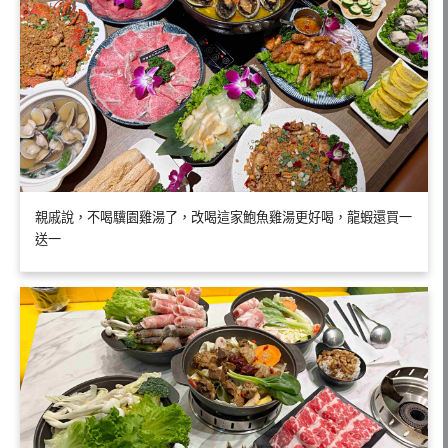
親戚說，不喝驥園雞湯了，改喝這家鮑魚雞湯更好喝，龍蝦還買一
送一