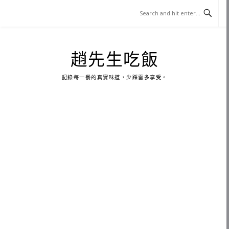
Skip
to
content
趙先生吃飯
記錄每一餐的真實味道，少踩雷多享受。