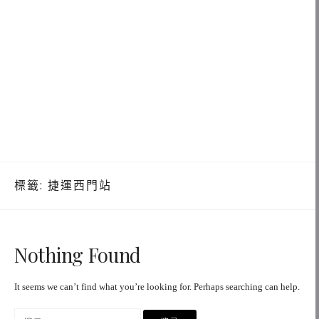
標籤:
捷運西門站
Nothing Found
It seems we can’t find what you’re looking for. Perhaps searching can help.
搜