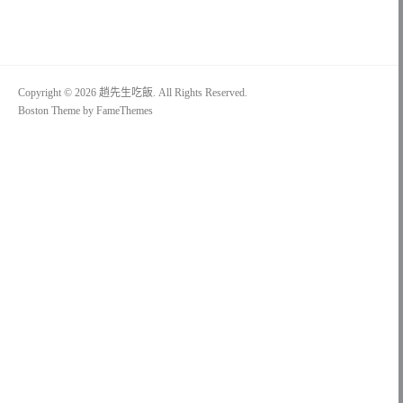
Copyright © 2026 趙先生吃飯. All Rights Reserved.
Boston Theme by
FameThemes