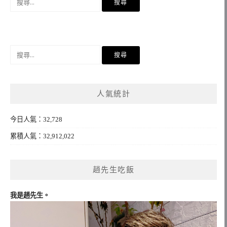
尋
關
鍵
字:
搜
尋
關
鍵
人氣統計
字:
今日人氣：32,728
累積人氣：32,912,022
趙先生吃飯
我是趙先生。