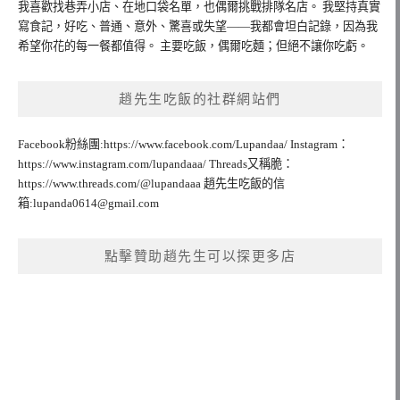
我喜歡找巷弄小店、在地口袋名單，也偶爾挑戰排隊名店。 我堅持真實
寫食記，好吃、普通、意外、驚喜或失望——我都會坦白記錄，因為我
希望你花的每一餐都值得。 主要吃飯，偶爾吃麵；但絕不讓你吃虧。
趙先生吃飯的社群網站們
Facebook粉絲團:https://www.facebook.com/Lupandaa/ Instagram：
https://www.instagram.com/lupandaaa/ Threads又稱脆：
https://www.threads.com/@lupandaaa 趙先生吃飯的信
箱:
lupanda0614@gmail.com
點擊贊助趙先生可以探更多店