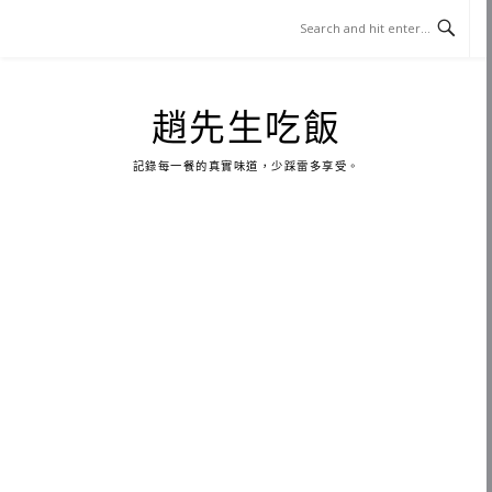
Skip
to
content
趙先生吃飯
記錄每一餐的真實味道，少踩雷多享受。