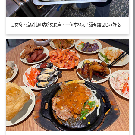
朋友說，這家比紅瑞珍更便宜，一個才25元！還有麵包也超好吃