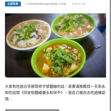
北部美食
LUPANDA0614@GMAIL.COM
2026-07-08
大家有吃過古亭那間老字號麵線的話，其實滿推薦找一天來永
和吃這間《同安街麵線羹永和保平》，我自己親自去吃過確認
過…