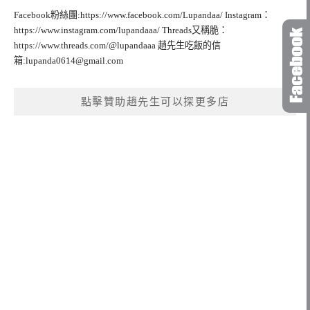
Facebook粉絲團:https://www.facebook.com/Lupandaa/ Instagram：
https://www.instagram.com/lupandaaa/ Threads又稱脆：
https://www.threads.com/@lupandaaa 趙先生吃飯的信
箱:
lupanda0614@gmail.com
點擊贊助趙先生可以探更多店