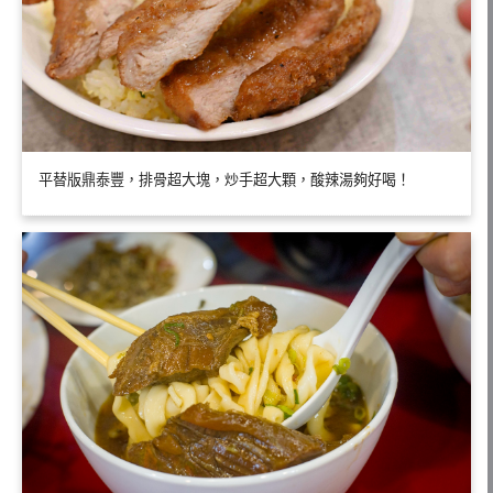
平替版鼎泰豐，排骨超大塊，炒手超大顆，酸辣湯夠好喝！