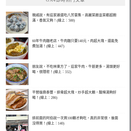
親戚說，有這家誰還吃八芳雲集，高麗菜跟韭菜都超飽
滿，香氣又夠！(線上：500)
60年牛肉麵老店，牛肉麵只要140元，肉超大塊，還能免
費加湯！(線上：447)
朋友說，不吃林東方了，這家牛肉、牛筋更多，湯頭更好
喝，很隱密！(線上：332)
平替版鼎泰豐，排骨超大塊，炒手超大顆，酸辣湯夠好
喝！(線上：286)
排前面的阿伯說一次買100顆才夠吃，真的非常很，後面
沒得買！(線上：140)