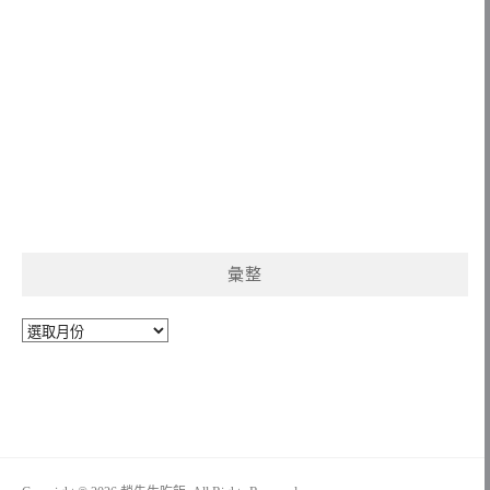
彙整
彙
整