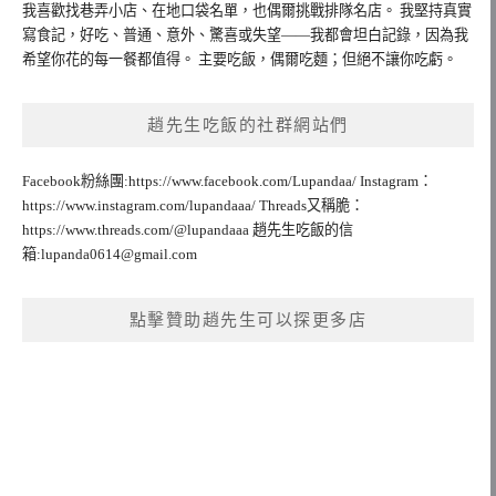
我喜歡找巷弄小店、在地口袋名單，也偶爾挑戰排隊名店。 我堅持真實
寫食記，好吃、普通、意外、驚喜或失望——我都會坦白記錄，因為我
希望你花的每一餐都值得。 主要吃飯，偶爾吃麵；但絕不讓你吃虧。
趙先生吃飯的社群網站們
Facebook粉絲團:https://www.facebook.com/Lupandaa/ Instagram：
https://www.instagram.com/lupandaaa/ Threads又稱脆：
https://www.threads.com/@lupandaaa 趙先生吃飯的信
箱:
lupanda0614@gmail.com
點擊贊助趙先生可以探更多店