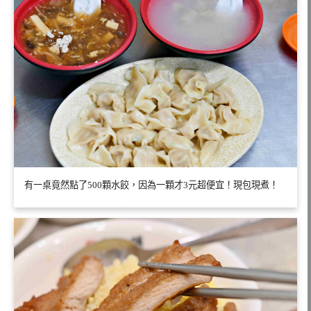
有一桌竟然點了500顆水餃，因為一顆才3元超便宜！現包現煮！