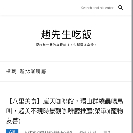
Skip
to
content
趙先生吃飯
記錄每一餐的真實味道，少踩雷多享受。
標籤:
新北咖啡廳
【八里美食】嵐天咖啡館，環山群繞蟲鳴鳥
叫，超美不現時景觀咖啡廳推薦(菜單)(寵物
友善)
八里
LUPANDA0614@GMAIL.COM
2026-05-08
0