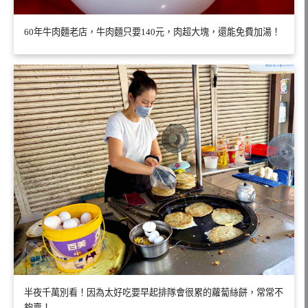
60年牛肉麵老店，牛肉麵只要140元，肉超大塊，還能免費加湯！
半夜千萬別看！因為太好吃要早起排隊會很累的蘿蔔絲餅，常常不
夠賣！