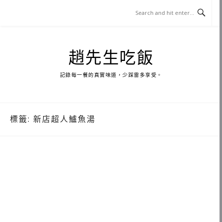
Skip
to
content
趙先生吃飯
記錄每一餐的真實味道，少踩雷多享受。
標籤:
新店超人鱸魚湯