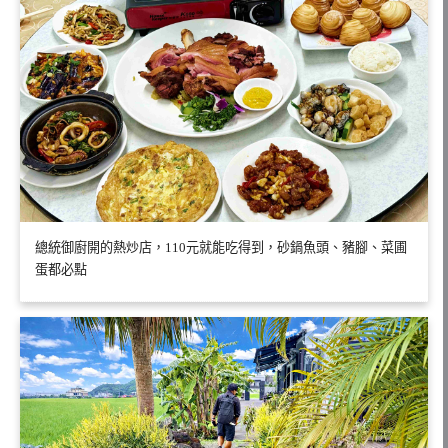
總統御廚開的熱炒店，110元就能吃得到，砂鍋魚頭、豬腳、菜圃
蛋都必點