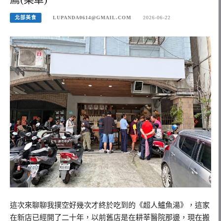
北部美食
LUPANDA0614@GMAIL.COM
2026-06-22
這次來聊聊我撲空好幾次才終於吃到的《超人鱸魚湯》，這家
在新店已經開了二十年，以前舊店是在耕莘醫院那邊，現在搬