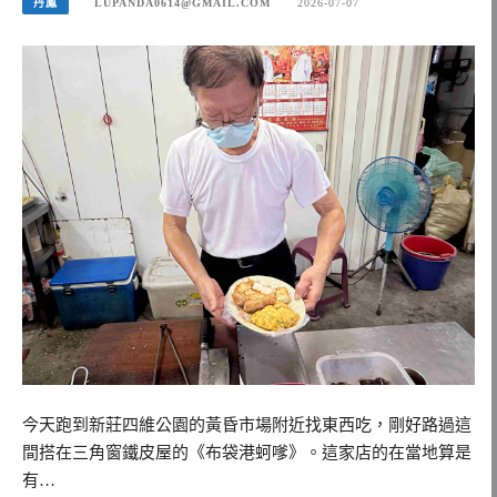
丹鳳
LUPANDA0614@GMAIL.COM
2026-07-07
今天跑到新莊四維公園的黃昏市場附近找東西吃，剛好路過這
間搭在三角窗鐵皮屋的《布袋港蚵嗲》。這家店的在當地算是
有…