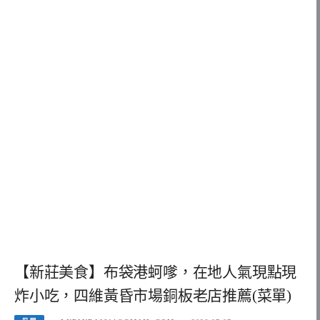
【新莊美食】布袋港蚵嗲，在地人氣現點現
炸小吃，四維黃昏市場銅板老店推薦(菜單)