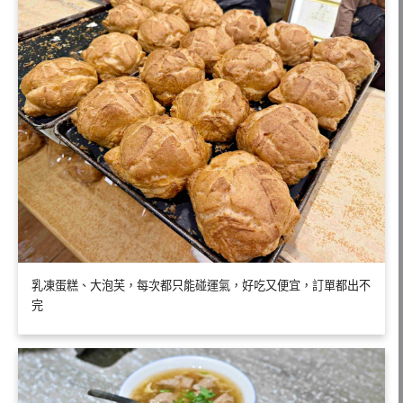
乳凍蛋糕、大泡芙，每次都只能碰運氣，好吃又便宜，訂單都出不
完