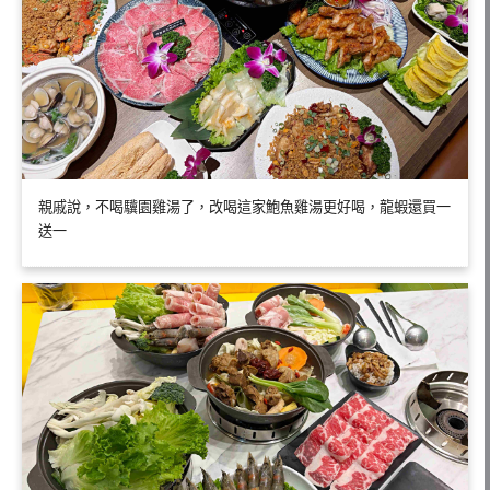
親戚說，不喝驥園雞湯了，改喝這家鮑魚雞湯更好喝，龍蝦還買一
送一