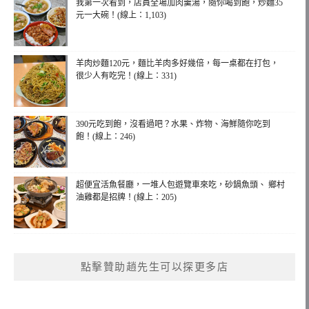
我第一次看到，店員全場加肉羹湯，隨你喝到飽，炒麵35
元一大碗！(線上：1,103)
羊肉炒麵120元，麵比羊肉多好幾倍，每一桌都在打包，
很少人有吃完！(線上：331)
390元吃到飽，沒看過吧？水果、炸物、海鮮隨你吃到
飽！(線上：246)
超便宜活魚餐廳，一堆人包遊覽車來吃，砂鍋魚頭、 鄉村
油雞都是招牌！(線上：205)
點擊贊助趙先生可以探更多店