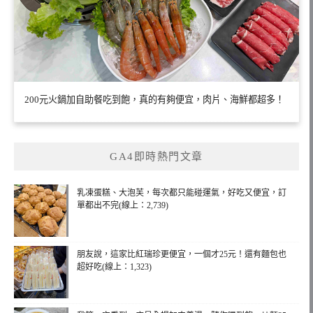
200元火鍋加自助餐吃到飽，真的有夠便宜，肉片、海鮮都超多！
GA4即時熱門文章
乳凍蛋糕、大泡芙，每次都只能碰運氣，好吃又便宜，訂
單都出不完(線上：2,739)
朋友說，這家比紅瑞珍更便宜，一個才25元！還有麵包也
超好吃(線上：1,323)