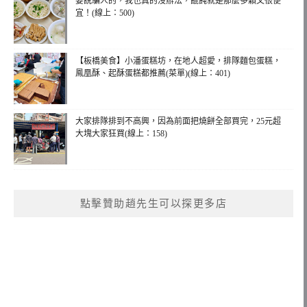
要說騙人的，我也真的沒辦法，餛飩就是那麼多顆又很便
宜！(線上：500)
【板橋美食】小潘蛋糕坊，在地人超愛，排隊麵包蛋糕，
鳳凰酥、起酥蛋糕都推薦(菜單)(線上：401)
大家排隊排到不高興，因為前面把燒餅全部買完，25元超
大塊大家狂買(線上：158)
點擊贊助趙先生可以探更多店