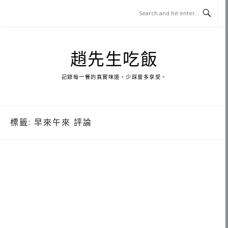
Skip
to
content
趙先生吃飯
記錄每一餐的真實味道，少踩雷多享受。
標籤:
早來午來 評論