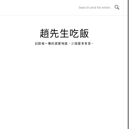
Skip
to
content
趙先生吃飯
記錄每一餐的真實味道，少踩雷多享受。