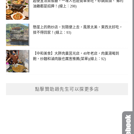
超便宜活魚餐廳，一堆人包遊覽車來吃，砂鍋魚頭、 鄉村
油雞都是招牌！(線上：298)
懸崖上的熱炒店，別隨便上去，風景太美，東西太好吃，
捨不得回家！(線上：93)
【中和美食】大胖肉羹莒光店，40年老店，肉羹湯喝到
飽，炒麵和滷肉飯也厲害推薦(菜單)(線上：92)
點擊贊助趙先生可以探更多店