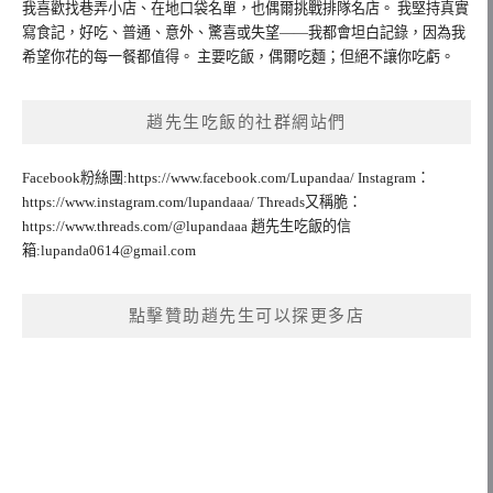
我喜歡找巷弄小店、在地口袋名單，也偶爾挑戰排隊名店。 我堅持真實
寫食記，好吃、普通、意外、驚喜或失望——我都會坦白記錄，因為我
希望你花的每一餐都值得。 主要吃飯，偶爾吃麵；但絕不讓你吃虧。
趙先生吃飯的社群網站們
Facebook粉絲團:https://www.facebook.com/Lupandaa/ Instagram：
https://www.instagram.com/lupandaaa/ Threads又稱脆：
https://www.threads.com/@lupandaaa 趙先生吃飯的信
箱:
lupanda0614@gmail.com
點擊贊助趙先生可以探更多店