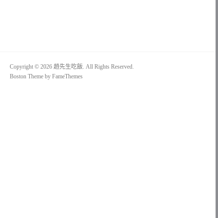
整
Copyright © 2026 趙先生吃飯. All Rights Reserved.
Boston Theme by
FameThemes