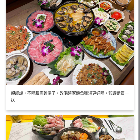
親戚說，不喝驥園雞湯了，改喝這家鮑魚雞湯更好喝，龍蝦還買一
送一