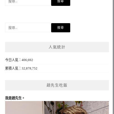
尋
關
鍵
字:
搜
尋
關
鍵
人氣統計
字:
今日人氣：406,692
累積人氣：32,878,752
趙先生吃飯
我是趙先生。