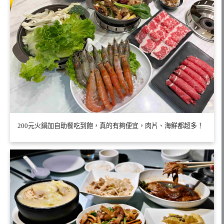
200元火鍋加自助餐吃到飽，真的有夠便宜，肉片、海鮮都超多！