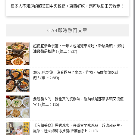
很多人不知道的超美田中央餐廳，東西好吃，還可以稻田旁散步！
GA4即時熱門文章
超便宜活魚餐廳，一堆人包遊覽車來吃，砂鍋魚頭、 鄉村
油雞都是招牌！(線上：837)
390元吃到飽，沒看過吧？水果、炸物、海鮮隨你吃到
飽！(線上：683)
要說騙人的，我也真的沒辦法，餛飩就是那麼多顆又很便
宜！(線上：115)
【宜蘭美食】黑秀冰店，秤重古早味冰品，超濃郁花生、
鳳梨、桂圓綿綿冰推薦(推薦)(線上：110)