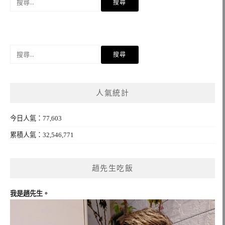
尋
關
鍵
字:
搜
尋
關
鍵
人氣統計
字:
今日人氣：77,603
累積人氣：32,546,771
趙先生吃飯
我是趙先生。