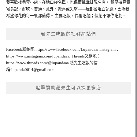
我喜歡找巷弄小店、在地口袋名單，也偶爾挑戰排隊名店。 我堅持真實
寫食記，好吃、普通、意外、驚喜或失望——我都會坦白記錄，因為我
希望你花的每一餐都值得。 主要吃飯，偶爾吃麵；但絕不讓你吃虧。
趙先生吃飯的社群網站們
Facebook粉絲團:https://www.facebook.com/Lupandaa/ Instagram：
https://www.instagram.com/lupandaaa/ Threads又稱脆：
https://www.threads.com/@lupandaaa 趙先生吃飯的信
箱:
lupanda0614@gmail.com
點擊贊助趙先生可以探更多店