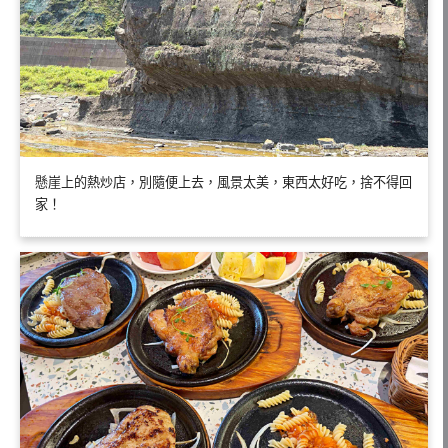
懸崖上的熱炒店，別隨便上去，風景太美，東西太好吃，捨不得回
家！