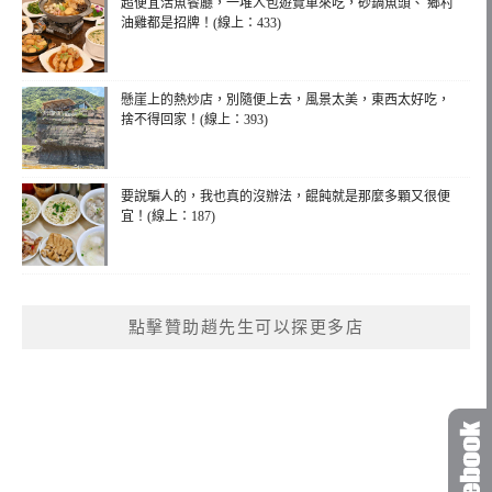
超便宜活魚餐廳，一堆人包遊覽車來吃，砂鍋魚頭、 鄉村
油雞都是招牌！(線上：433)
懸崖上的熱炒店，別隨便上去，風景太美，東西太好吃，
捨不得回家！(線上：393)
要說騙人的，我也真的沒辦法，餛飩就是那麼多顆又很便
宜！(線上：187)
點擊贊助趙先生可以探更多店