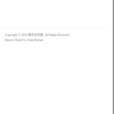
整
Copyright © 2026 趙先生吃飯. All Rights Reserved.
Boston Theme by
FameThemes