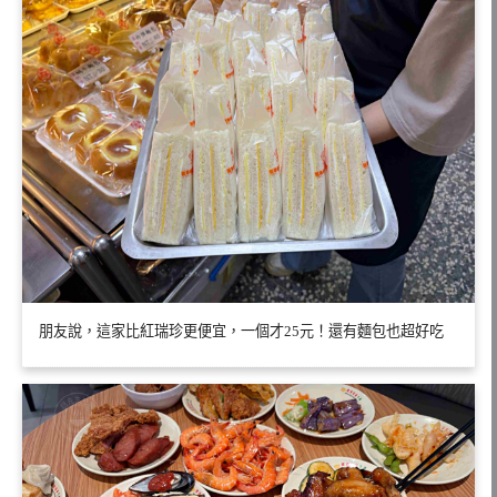
朋友說，這家比紅瑞珍更便宜，一個才25元！還有麵包也超好吃