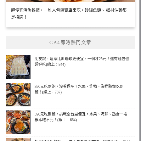
超便宜活魚餐廳，一堆人包遊覽車來吃，砂鍋魚頭、 鄉村油雞都
是招牌！
GA4即時熱門文章
朋友說，這家比紅瑞珍更便宜，一個才25元！還有麵包也
超好吃(線上：844)
390元吃到飽，沒看過吧？水果、炸物、海鮮隨你吃到
飽！(線上：787)
390元吃到飽，挑戰全台最便宜，水果、海鮮、熟食一堆
根本吃不完！(線上：664)