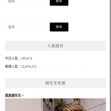
尋
關
鍵
字:
搜
尋
關
鍵
人氣統計
字:
今日人氣：205,674
累積人氣：32,676,215
趙先生吃飯
我是趙先生。