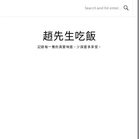
Skip
to
content
趙先生吃飯
記錄每一餐的真實味道，少踩雷多享受。