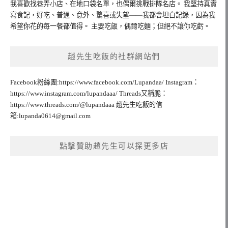
我喜歡找巷弄小店、在地口袋名單，也偶爾挑戰排隊名店。 我堅持真實
寫食記，好吃、普通、意外、驚喜或失望——我都會坦白記錄，因為我
希望你花的每一餐都值得。 主要吃飯，偶爾吃麵；但絕不讓你吃虧。
趙先生吃飯的社群網站們
Facebook粉絲團:https://www.facebook.com/Lupandaa/ Instagram：
https://www.instagram.com/lupandaaa/ Threads又稱脆：
https://www.threads.com/@lupandaaa 趙先生吃飯的信
箱:
lupanda0614@gmail.com
點擊贊助趙先生可以探更多店