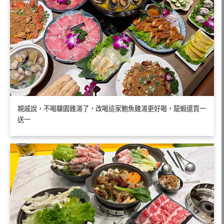
親戚說，不喝驥園雞湯了，改喝這家鮑魚雞湯更好喝，龍蝦還買一
送一