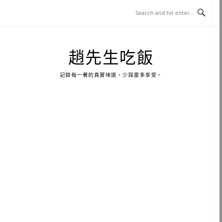
Skip
to
content
趙先生吃飯
記錄每一餐的真實味道，少踩雷多享受。