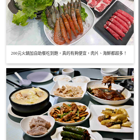
200元火鍋加自助餐吃到飽，真的有夠便宜，肉片、海鮮都超多！