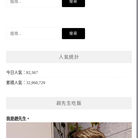
尋
關
鍵
字:
搜
尋
關
鍵
人氣統計
字:
今日人氣：82,367
累積人氣：32,960,729
趙先生吃飯
我是趙先生。