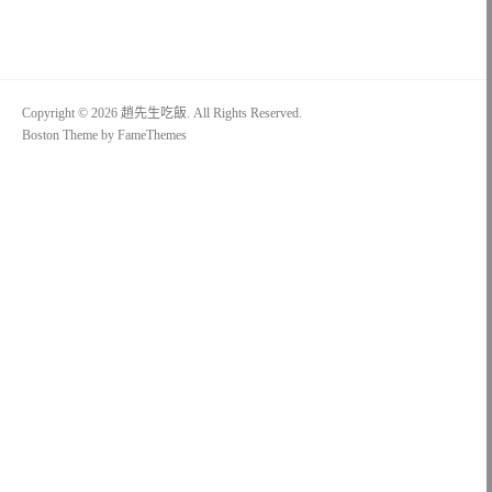
Copyright © 2026 趙先生吃飯. All Rights Reserved.
Boston Theme by
FameThemes