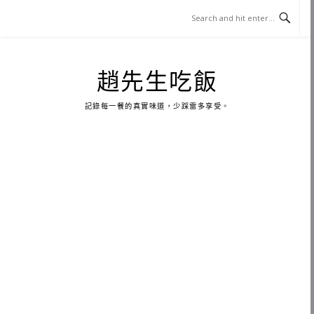
Skip
to
content
趙先生吃飯
記錄每一餐的真實味道，少踩雷多享受。