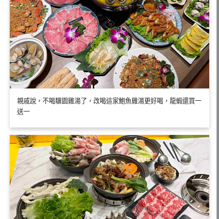
親戚說，不喝驥園雞湯了，改喝這家鮑魚雞湯更好喝，龍蝦還買一
送一