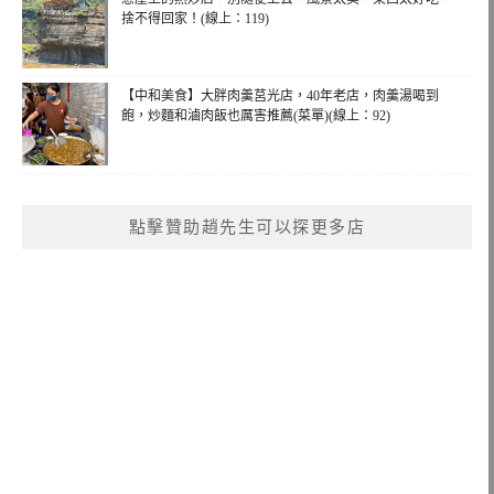
捨不得回家！(線上：119)
【中和美食】大胖肉羹莒光店，40年老店，肉羹湯喝到
飽，炒麵和滷肉飯也厲害推薦(菜單)(線上：92)
點擊贊助趙先生可以探更多店