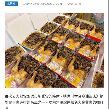
北門站
LUPANDA0614@GMAIL.COM
2026-07-08
每次去大稻埕永樂市場覓食的時候，這家《林合發油飯店》絕
對是大家必排的名單之一。以前常聽說連知名大企業家的彌月
油…