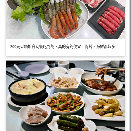
200元火鍋加自助餐吃到飽，真的有夠便宜，肉片、海鮮都超多！