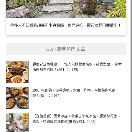
很多人不知道的超美田中央餐廳，東西好吃，還可以稻田旁散步！
GA4即時熱門文章
超便宜活魚餐廳，一堆人包遊覽車來吃，砂鍋魚頭、 鄉村
油雞都是招牌！(線上：1,155)
390元吃到飽，沒看過吧？水果、炸物、海鮮隨你吃到
飽！(線上：1,012)
【宜蘭美食】黑秀冰店，秤重古早味冰品，超濃郁花生、
鳳梨、桂圓綿綿冰推薦(推薦)(線上：193)