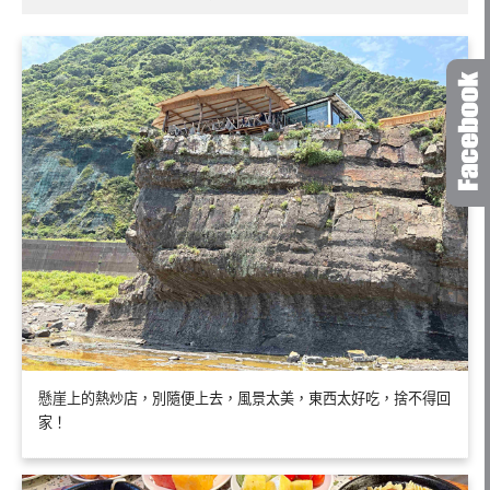
懸崖上的熱炒店，別隨便上去，風景太美，東西太好吃，捨不得回
家！