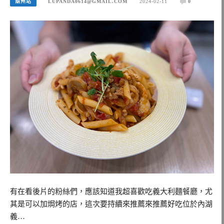
葫州站
LUPANDA0614@GMAIL.COM
2024-02-11
0
有在看後片的粉絲們，應該知道我超喜歡吃義大利麵餐廳，尤
其是可以加焗烤的店，這次要持續來推薦來推薦好吃位於內湖
義…