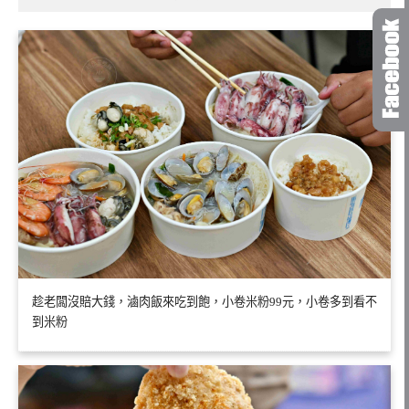
趁老闆沒賠大錢，滷肉飯來吃到飽，小卷米粉99元，小卷多到看不
到米粉