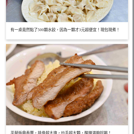
有一桌竟然點了500顆水餃，因為一顆才3元超便宜！現包現煮！
平替版鼎泰豐，排骨超大塊，炒手超大顆，酸辣湯夠好喝！