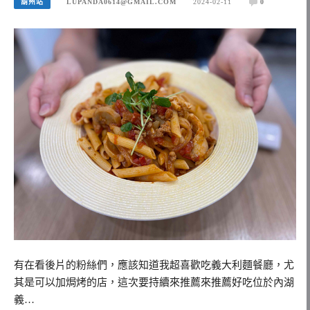
葫州站
LUPANDA0614@GMAIL.COM
2024-02-11
0
有在看後片的粉絲們，應該知道我超喜歡吃義大利麵餐廳，尤
其是可以加焗烤的店，這次要持續來推薦來推薦好吃位於內湖
義…