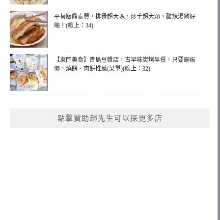
平替版鼎泰豐，排骨超大塊，炒手超大顆，酸辣湯夠好
喝！(線上：34)
【東門美食】青島豆漿店，古早味炭烤早餐，只要銅板
價，燒餅、肉餅推薦(菜單)(線上：32)
點擊贊助趙先生可以探更多店