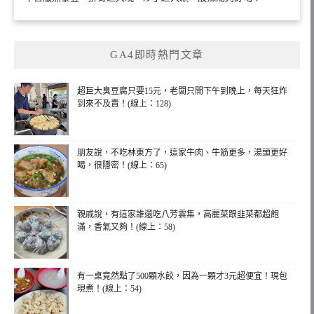
GA4即時熱門文章
超巨大臭豆腐只要15元，老闆只開下午到晚上，每天狂炸
到來不及賣！(線上：128)
朋友說，不吃林東方了，這家牛肉、牛筋更多，湯頭更好
喝，很隱密！(線上：65)
親戚說，有這家誰還吃八芳雲集，高麗菜跟韭菜都超飽
滿，香氣又夠！(線上：58)
有一桌竟然點了500顆水餃，因為一顆才3元超便宜！現包
現煮！(線上：54)