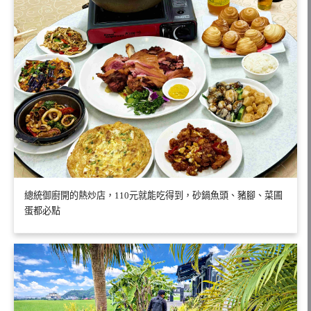
總統御廚開的熱炒店，110元就能吃得到，砂鍋魚頭、豬腳、菜圃
蛋都必點