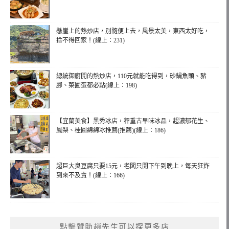
懸崖上的熱炒店，別隨便上去，風景太美，東西太好吃，
捨不得回家！(線上：231)
總統御廚開的熱炒店，110元就能吃得到，砂鍋魚頭、豬
腳、菜圃蛋都必點(線上：198)
【宜蘭美食】黑秀冰店，秤重古早味冰品，超濃郁花生、
鳳梨、桂圓綿綿冰推薦(推薦)(線上：186)
超巨大臭豆腐只要15元，老闆只開下午到晚上，每天狂炸
到來不及賣！(線上：166)
點擊贊助趙先生可以探更多店