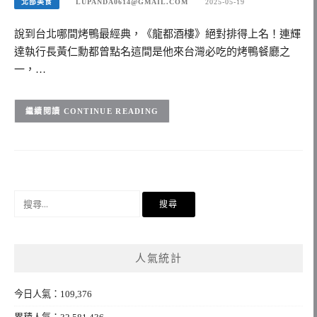
北部美食
LUPANDA0614@GMAIL.COM
2025-05-19
說到台北哪間烤鴨最經典，《龍都酒樓》絕對排得上名！連輝
達執行長黃仁勳都曾點名這間是他來台灣必吃的烤鴨餐廳之
一，…
CONTINUE READING
搜
尋
關
鍵
人氣統計
字:
今日人氣：109,376