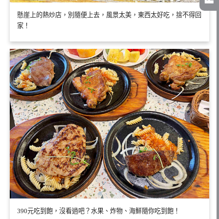
懸崖上的熱炒店，別隨便上去，風景太美，東西太好吃，捨不得回
家！
390元吃到飽，沒看過吧？水果、炸物、海鮮隨你吃到飽！