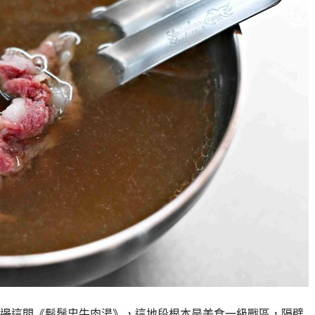
邊這間《鬍鬚忠牛肉湯》，這地段根本是美食一級戰區，隔壁