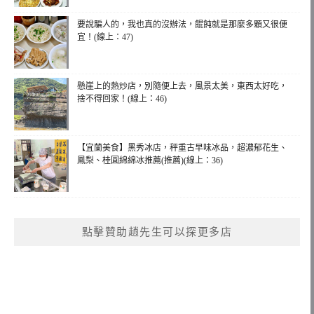
要說騙人的，我也真的沒辦法，餛飩就是那麼多顆又很便
宜！(線上：47)
懸崖上的熱炒店，別隨便上去，風景太美，東西太好吃，
捨不得回家！(線上：46)
【宜蘭美食】黑秀冰店，秤重古早味冰品，超濃郁花生、
鳳梨、桂圓綿綿冰推薦(推薦)(線上：36)
點擊贊助趙先生可以探更多店