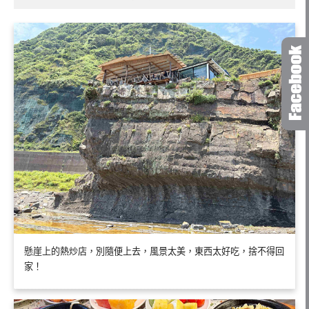
懸崖上的熱炒店，別隨便上去，風景太美，東西太好吃，捨不得回
家！