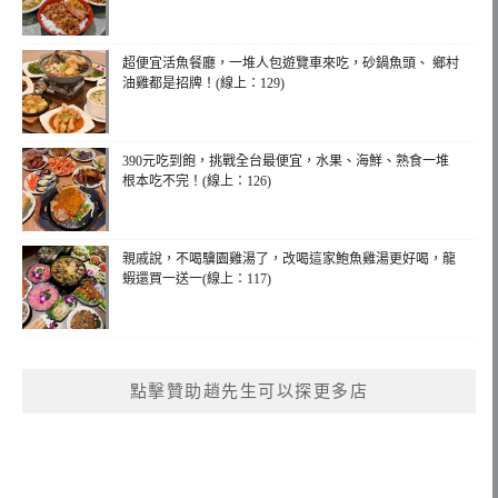
超便宜活魚餐廳，一堆人包遊覽車來吃，砂鍋魚頭、 鄉村
油雞都是招牌！(線上：129)
390元吃到飽，挑戰全台最便宜，水果、海鮮、熟食一堆
根本吃不完！(線上：126)
親戚說，不喝驥園雞湯了，改喝這家鮑魚雞湯更好喝，龍
蝦還買一送一(線上：117)
點擊贊助趙先生可以探更多店