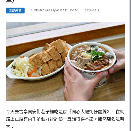
北部美食
LUPANDA0614@GMAIL.COM
2026-05-11
今天去古亭同安街巷子裡吃這家《同心大腸蚵仔麵線》。在網
路上已經有兩千多個好評評價一直維持得不錯。雖然店名是叫
大…