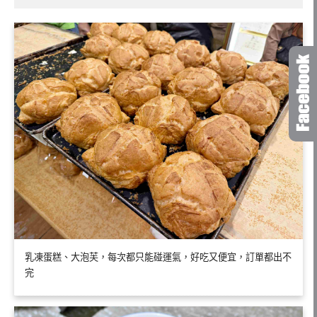
乳凍蛋糕、大泡芙，每次都只能碰運氣，好吃又便宜，訂單都出不
完