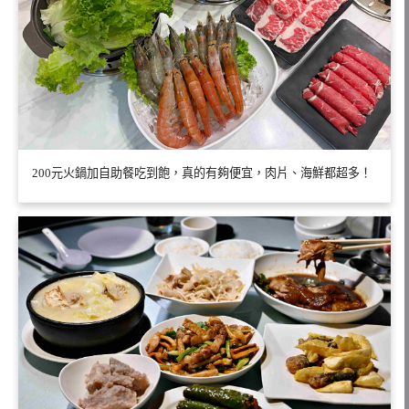
200元火鍋加自助餐吃到飽，真的有夠便宜，肉片、海鮮都超多！