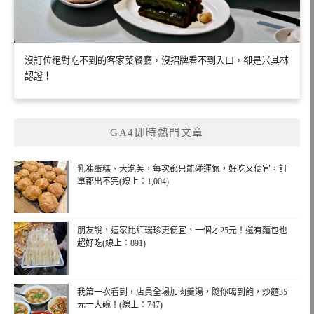
沒訂位絕對吃不到的客家菜餐廳，沒招牌看不到入口，卻是米其林
認證！
GA4即時熱門文章
乳凍蛋糕、大泡芙，每次都只能碰運氣，好吃又便宜，訂
單都出不完(線上：1,004)
朋友說，這家比紅瑞珍更便宜，一個才25元！還有麵包也
超好吃(線上：891)
我第一次看到，店員全場加肉羹湯，隨你喝到飽，炒麵35
元一大碗！(線上：747)