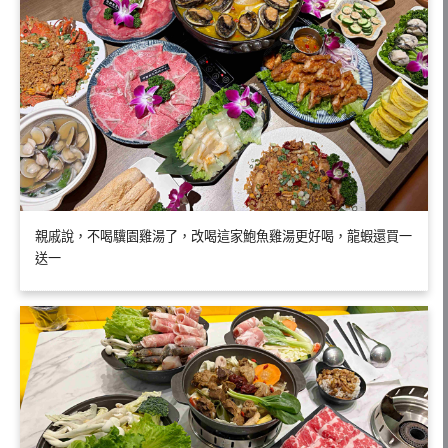
親戚說，不喝驥園雞湯了，改喝這家鮑魚雞湯更好喝，龍蝦還買一
送一