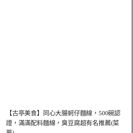
【古亭美食】同心大腸蚵仔麵線，500碗認
證，滿滿配料麵線，臭豆腐超有名推薦(菜
單)