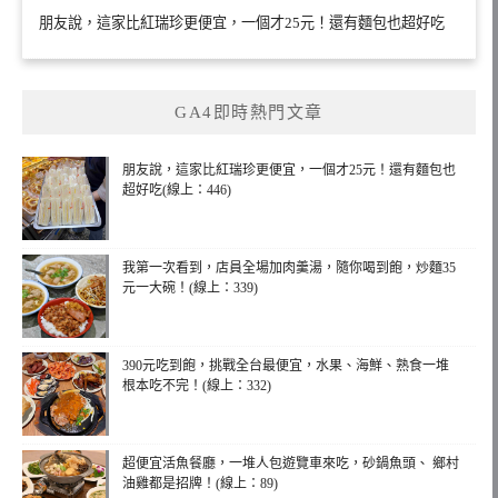
朋友說，這家比紅瑞珍更便宜，一個才25元！還有麵包也超好吃
GA4即時熱門文章
朋友說，這家比紅瑞珍更便宜，一個才25元！還有麵包也
超好吃(線上：446)
我第一次看到，店員全場加肉羹湯，隨你喝到飽，炒麵35
元一大碗！(線上：339)
390元吃到飽，挑戰全台最便宜，水果、海鮮、熟食一堆
根本吃不完！(線上：332)
超便宜活魚餐廳，一堆人包遊覽車來吃，砂鍋魚頭、 鄉村
油雞都是招牌！(線上：89)