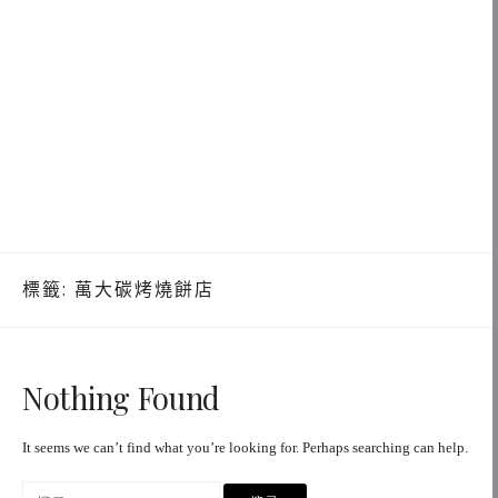
標籤:
萬大碳烤燒餅店
Nothing Found
It seems we can’t find what you’re looking for. Perhaps searching can help.
搜