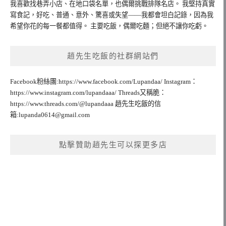
我喜歡找巷弄小店、在地口袋名單，也偶爾挑戰排隊名店。 我堅持真實
寫食記，好吃、普通、意外、驚喜或失望——我都會坦白記錄，因為我
希望你花的每一餐都值得。 主要吃飯，偶爾吃麵；但絕不讓你吃虧。
趙先生吃飯的社群網站們
Facebook粉絲團:https://www.facebook.com/Lupandaa/ Instagram：
https://www.instagram.com/lupandaaa/ Threads又稱脆：
https://www.threads.com/@lupandaaa 趙先生吃飯的信
箱:
lupanda0614@gmail.com
點擊贊助趙先生可以探更多店