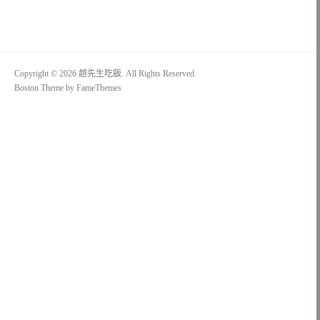
Copyright © 2026 趙先生吃飯. All Rights Reserved.
Boston Theme by
FameThemes