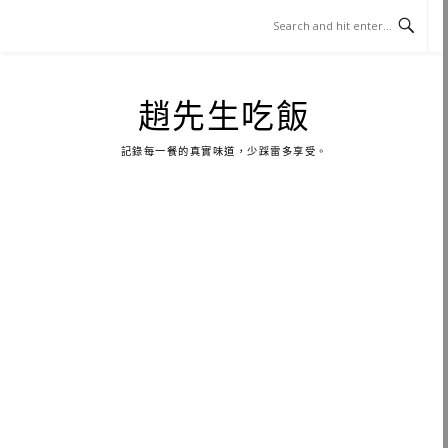
Skip
to
content
趙先生吃飯
記錄每一餐的真實味道，少踩雷多享受。