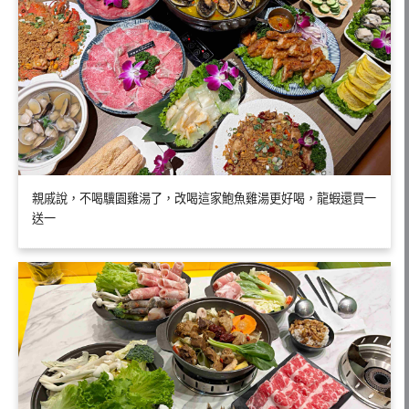
親戚說，不喝驥園雞湯了，改喝這家鮑魚雞湯更好喝，龍蝦還買一
送一