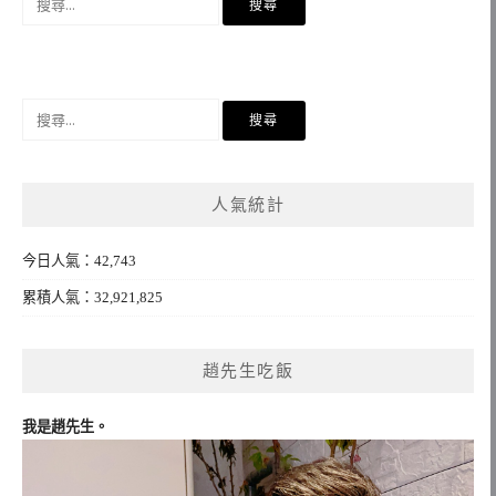
尋
關
鍵
字:
搜
尋
關
鍵
人氣統計
字:
今日人氣：42,743
累積人氣：32,921,825
趙先生吃飯
我是趙先生。