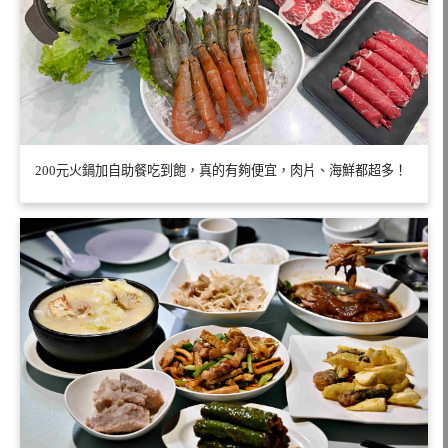
200元火鍋加自助餐吃到飽，真的有夠便宜，肉片、海鮮都超多！