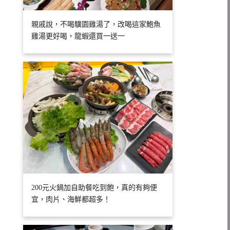
親戚說，不喝驥園雞湯了，改喝這家鮑魚
雞湯更好喝，龍蝦還買一送一
200元火鍋加自助餐吃到飽，真的有夠便
宜，肉片、海鮮都超多！