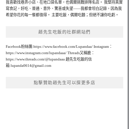
我喜歡找巷弄小店、在地口袋名單，也偶爾挑戰排隊名店。 我堅持真實
寫食記，好吃、普通、意外、驚喜或失望——我都會坦白記錄，因為我
希望你花的每一餐都值得。 主要吃飯，偶爾吃麵；但絕不讓你吃虧。
趙先生吃飯的社群網站們
Facebook粉絲團:https://www.facebook.com/Lupandaa/ Instagram：
https://www.instagram.com/lupandaaa/ Threads又稱脆：
https://www.threads.com/@lupandaaa 趙先生吃飯的信
箱:
lupanda0614@gmail.com
點擊贊助趙先生可以探更多店