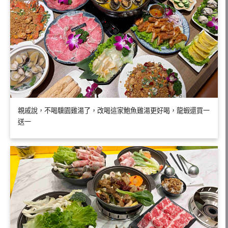
親戚說，不喝驥園雞湯了，改喝這家鮑魚雞湯更好喝，龍蝦還買一
送一