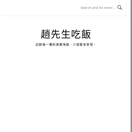
Skip
to
content
趙先生吃飯
記錄每一餐的真實味道，少踩雷多享受。