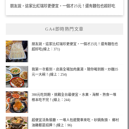
朋友說，這家比紅瑞珍更便宜，一個才25元！還有麵包也超好吃
GA4即時熱門文章
朋友說，這家比紅瑞珍更便宜，一個才25元！還有麵包也
超好吃(線上：371)
我第一次看到，店員全場加肉羹湯，隨你喝到飽，炒麵35
元一大碗！(線上：254)
390元吃到飽，挑戰全台最便宜，水果、海鮮、熟食一堆
根本吃不完！(線上：244)
超便宜活魚餐廳，一堆人包遊覽車來吃，砂鍋魚頭、 鄉村
油雞都是招牌！(線上：96)