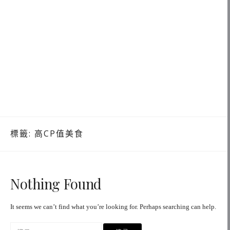
標籤:
高CP值美食
Nothing Found
It seems we can’t find what you’re looking for. Perhaps searching can help.
搜