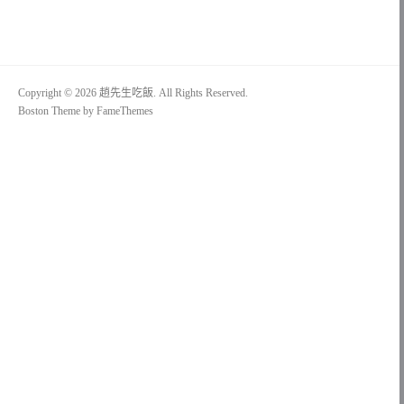
Copyright © 2026 趙先生吃飯. All Rights Reserved.
Boston Theme by
FameThemes