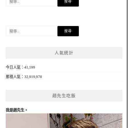
尋
關
鍵
字:
搜
尋
關
鍵
人氣統計
字:
今日人氣：41,199
累積人氣：32,919,978
趙先生吃飯
我是趙先生。