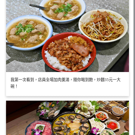
我第一次看到，店員全場加肉羹湯，隨你喝到飽，炒麵35元一大
碗！