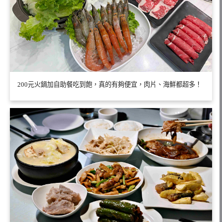
200元火鍋加自助餐吃到飽，真的有夠便宜，肉片、海鮮都超多！