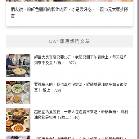
朋友說，粉紅色醬料的彰化肉圓，才是最好吃，一顆45元大家排隊
買
GA4即時熱門文章
超巨大臭豆腐只要15元，老闆只開下午到晚上，每天狂炸
到來不及賣！(線上：972)
要說騙人的，我也真的沒辦法，餛飩就是那麼多顆又很便
宜！(線上：729)
超便宜活魚餐廳，一堆人包遊覽車來吃，砂鍋魚頭、 鄉村
油雞都是招牌！(線上：516)