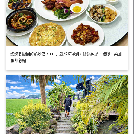
總統御廚開的熱炒店，110元就能吃得到，砂鍋魚頭、豬腳、菜圃
蛋都必點