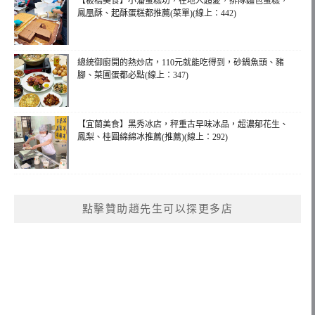
【板橋美食】小潘蛋糕坊，在地人超愛，排隊麵包蛋糕，
鳳凰酥、起酥蛋糕都推薦(菜單)(線上：442)
總統御廚開的熱炒店，110元就能吃得到，砂鍋魚頭、豬
腳、菜圃蛋都必點(線上：347)
【宜蘭美食】黑秀冰店，秤重古早味冰品，超濃郁花生、
鳳梨、桂圓綿綿冰推薦(推薦)(線上：292)
點擊贊助趙先生可以探更多店