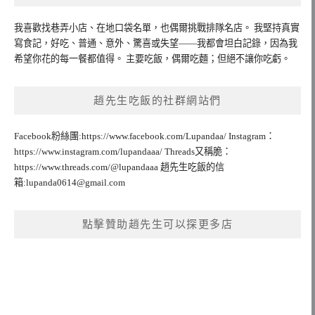
我喜歡找巷弄小店、在地口袋名單，也偶爾挑戰排隊名店。 我堅持真實
寫食記，好吃、普通、意外、驚喜或失望——我都會坦白記錄，因為我
希望你花的每一餐都值得。 主要吃飯，偶爾吃麵；但絕不讓你吃虧。
趙先生吃飯的社群網站們
Facebook粉絲團:https://www.facebook.com/Lupandaa/ Instagram：
https://www.instagram.com/lupandaaa/ Threads又稱脆：
https://www.threads.com/@lupandaaa 趙先生吃飯的信
箱:
lupanda0614@gmail.com
點擊贊助趙先生可以探更多店