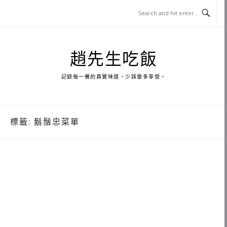
Skip
to
content
趙先生吃飯
記錄每一餐的真實味道，少踩雷多享受。
標籤:
鬍鬚忠菜單