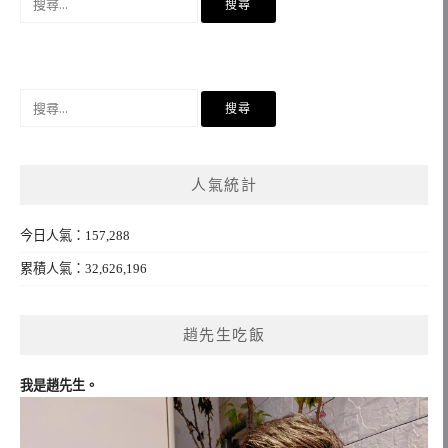
尋
關
鍵
字:
搜
尋
關
鍵
人氣統計
字:
今日人氣：157,288
累積人氣：32,626,196
趙先生吃飯
我是趙先生。