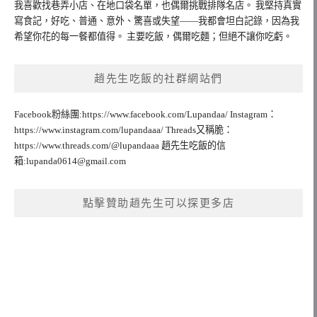
我喜歡找巷弄小店、在地口袋名單，也偶爾挑戰排隊名店。 我堅持真實
寫食記，好吃、普通、意外、驚喜或失望——我都會坦白記錄，因為我
希望你花的每一餐都值得。 主要吃飯，偶爾吃麵；但絕不讓你吃虧。
趙先生吃飯的社群網站們
Facebook粉絲團:https://www.facebook.com/Lupandaa/ Instagram：
https://www.instagram.com/lupandaaa/ Threads又稱脆：
https://www.threads.com/@lupandaaa 趙先生吃飯的信
箱:
lupanda0614@gmail.com
點擊贊助趙先生可以探更多店