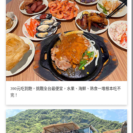
390元吃到飽，挑戰全台最便宜，水果、海鮮、熟食一堆根本吃不
完！