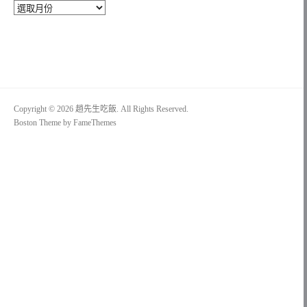
彙
整
Copyright © 2026 趙先生吃飯. All Rights Reserved.
Boston Theme by
FameThemes