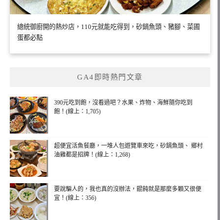
總統御廚開的熱炒店，110元就能吃得到，砂鍋魚頭、豬腳、菜圃
蛋都必點
GA4即時熱門文章
390元吃到飽，沒看過吧？水果、炸物、海鮮隨你吃到
飽！(線上：1,705)
超便宜活魚餐廳，一堆人包遊覽車來吃，砂鍋魚頭、 鄉村
油雞都是招牌！(線上：1,268)
要說騙人的，我也真的沒辦法，餛飩就是那麼多顆又很便
宜！(線上：356)