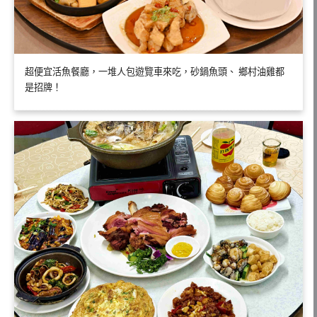
超便宜活魚餐廳，一堆人包遊覽車來吃，砂鍋魚頭、 鄉村油雞都
是招牌！