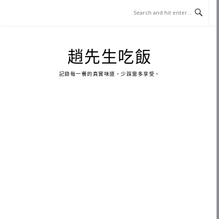
Skip
to
content
趙先生吃飯
記錄每一餐的真實味道，少踩雷多享受。