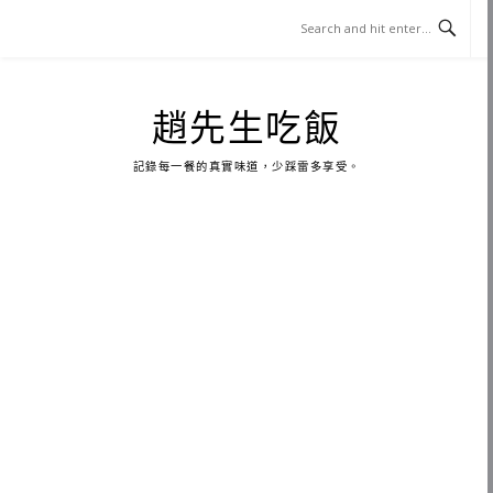
Skip
to
content
趙先生吃飯
記錄每一餐的真實味道，少踩雷多享受。