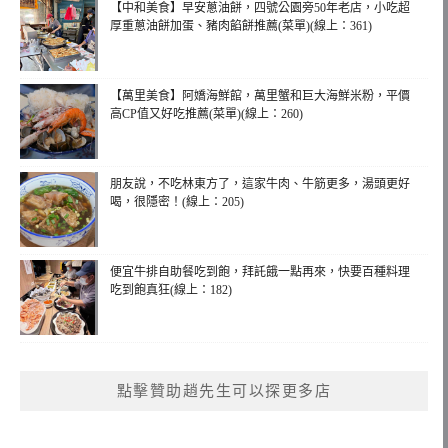
【中和美食】早安蔥油餅，四號公園旁50年老店，小吃超
厚重蔥油餅加蛋、豬肉餡餅推薦(菜單)(線上：361)
【萬里美食】阿嬌海鮮館，萬里蟹和巨大海鮮米粉，平價
高CP值又好吃推薦(菜單)(線上：260)
朋友說，不吃林東方了，這家牛肉、牛筋更多，湯頭更好
喝，很隱密！(線上：205)
便宜牛排自助餐吃到飽，拜託餓一點再來，快要百種料理
吃到飽真狂(線上：182)
點擊贊助趙先生可以探更多店