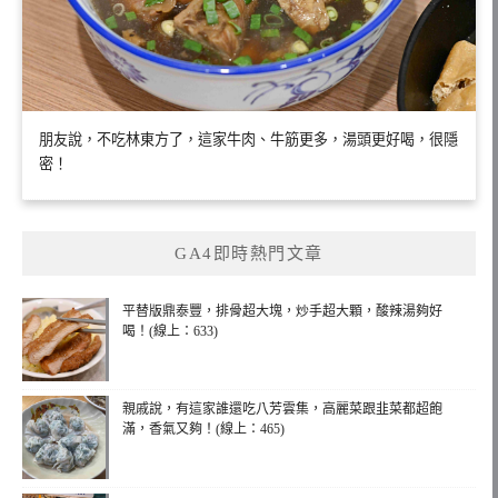
朋友說，不吃林東方了，這家牛肉、牛筋更多，湯頭更好喝，很隱
密！
GA4即時熱門文章
平替版鼎泰豐，排骨超大塊，炒手超大顆，酸辣湯夠好
喝！(線上：633)
親戚說，有這家誰還吃八芳雲集，高麗菜跟韭菜都超飽
滿，香氣又夠！(線上：465)