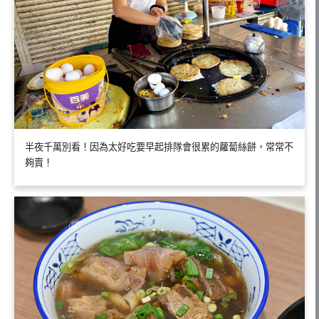
半夜千萬別看！因為太好吃要早起排隊會很累的蘿蔔絲餅，常常不
夠賣！