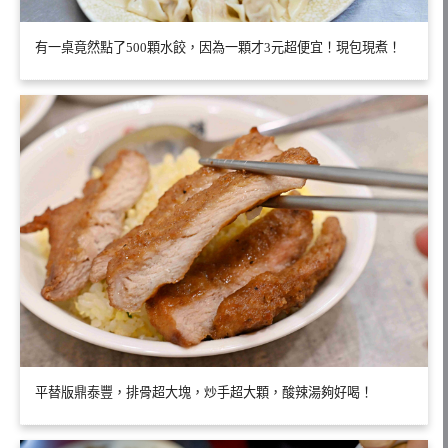
有一桌竟然點了500顆水餃，因為一顆才3元超便宜！現包現煮！
平替版鼎泰豐，排骨超大塊，炒手超大顆，酸辣湯夠好喝！