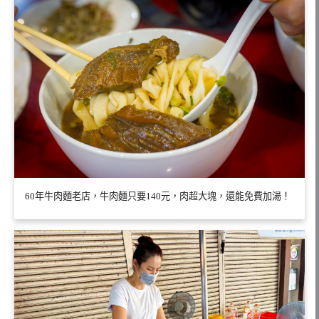
60年牛肉麵老店，牛肉麵只要140元，肉超大塊，還能免費加湯！