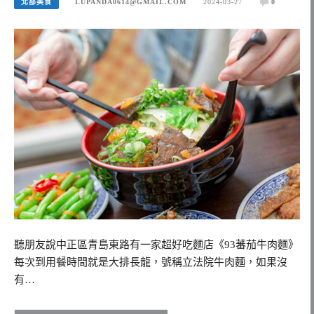
北部美食
LUPANDA0614@GMAIL.COM
2024-03-27
0
聽朋友說中正區青島東路有一家超好吃麵店《93蕃茄牛肉麵》
每次到用餐時間就是大排長龍，號稱立法院牛肉麵，如果沒
有…