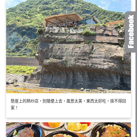
懸崖上的熱炒店，別隨便上去，風景太美，東西太好吃，捨不得回
家！