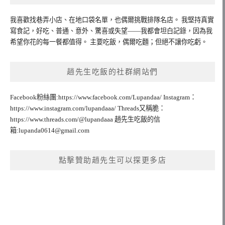
我喜歡找巷弄小店、在地口袋名單，也偶爾挑戰排隊名店。 我堅持真實
寫食記，好吃、普通、意外、驚喜或失望——我都會坦白記錄，因為我
希望你花的每一餐都值得。 主要吃飯，偶爾吃麵；但絕不讓你吃虧。
趙先生吃飯的社群網站們
Facebook粉絲團:https://www.facebook.com/Lupandaa/ Instagram：
https://www.instagram.com/lupandaaa/ Threads又稱脆：
https://www.threads.com/@lupandaaa 趙先生吃飯的信
箱:
lupanda0614@gmail.com
點擊贊助趙先生可以探更多店