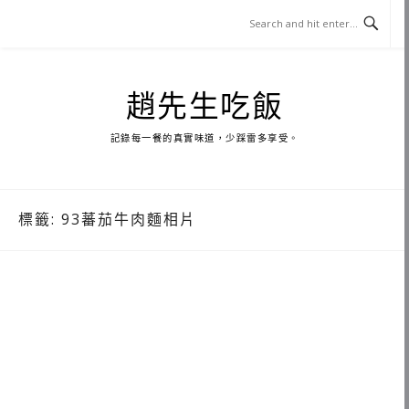
Skip
to
content
趙先生吃飯
記錄每一餐的真實味道，少踩雷多享受。
標籤:
93蕃茄牛肉麵相片