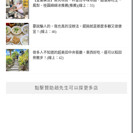
【宜蘭美食】黑秀冰店，秤重古早味冰品，超濃郁花生、
鳳梨、桂圓綿綿冰推薦(推薦)(線上：55)
要說騙人的，我也真的沒辦法，餛飩就是那麼多顆又很便
宜！(線上：46)
很多人不知道的超美田中央餐廳，東西好吃，還可以稻田
旁散步！(線上：42)
點擊贊助趙先生可以探更多店