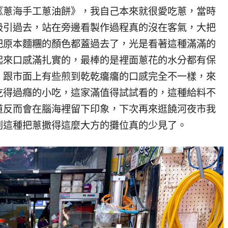
《蔥海手工蔥油餅》，我自己本來就很愛吃蔥，當時
吸引過去，站在旁邊看製作過程真的沒在客氣，大把
把原本麵糰的顏色都蓋過去了，光是看著這種滿滿的
起來口感滿扎實的，最棒的是裡面蔥花的水分都有保
，跟市面上有些煎到乾乾癟癟的口感完全不一樣，來
吃得過癮的小吃，這家滿值得試試看的，這種給料不
道反而會在腦海裡留下印象，下次再來逛饒河夜市我
到這種把蔥撒得這麼大方的攤位真的少見了。