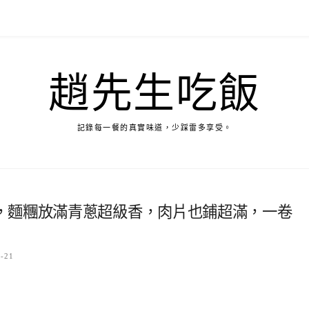
趙先生吃飯
記錄每一餐的真實味道，少踩雷多享受。
，麵糰放滿青蔥超級香，肉片也鋪超滿，一卷
7-21