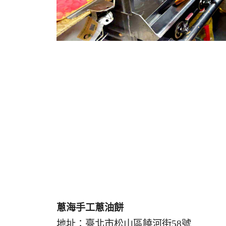
蔥海手工蔥油餅
地址：臺北市松山區饒河街58號