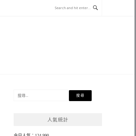
搜
尋
關
鍵
人氣統計
字:
今日人氣：124,990