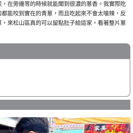
煎，在旁邊等的時候就能聞到很濃的蔥香。我實際吃
口都能咬到實在的青蔥，而且吃起來不會太嗆辣，反
蔥，來松山區真的可以留點肚子給這家，看著整片蔥
。