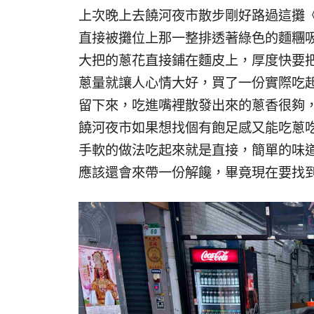
上次晚上去饒河夜市散步剛好路過這攤
直接被攤位上那一整排透著綠色的麵糰
大把的蔥花直接鋪在麵皮上，厚度快要
蔥量就讓人心情大好，買了一份實際吃
留下來，吃進嘴裡散發出來的蔥香很夠
饒河夜市如果想找個有飽足感又能吃蔥
手軟的做法吃起來就是直接，簡單的味
應該還會來帶一份解饞，畢竟現在要找