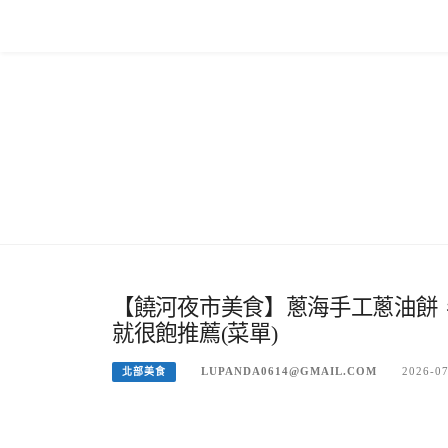
Skip
to
content
【饒河夜市美食】蔥海手工蔥油餅
就很飽推薦(菜單)
LUPANDA0614@GMAIL.COM
2026-0
北部美食