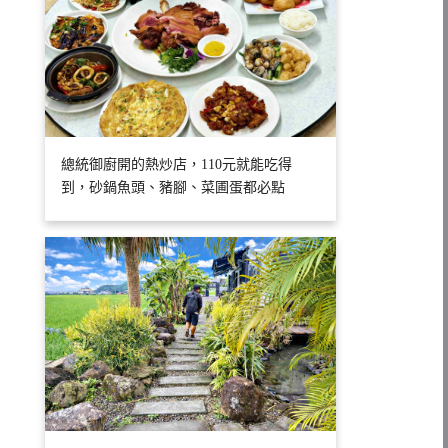
總統御廚開的熱炒店，110元就能吃得
到，砂鍋魚頭、豬腳、菜圃蛋都必點