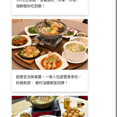
390元吃到飽，沒看過吧？水果、炸物、
海鮮隨你吃到飽！
超便宜活魚餐廳，一堆人包遊覽車來吃，
砂鍋魚頭、 鄉村油雞都是招牌！