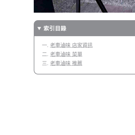
索引目錄
老車滷味 店家資訊
老車滷味 菜單
老車滷味 推薦