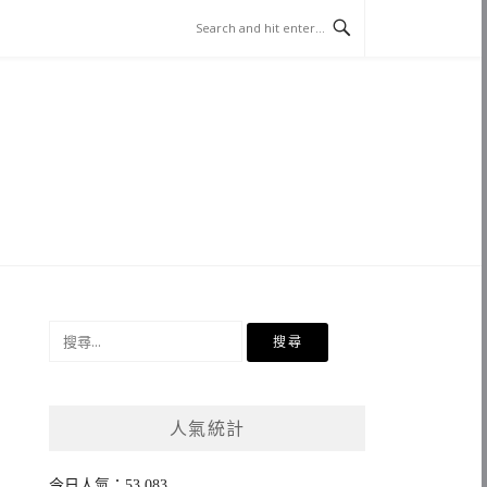
搜
尋
關
鍵
人氣統計
字:
今日人氣：53,083