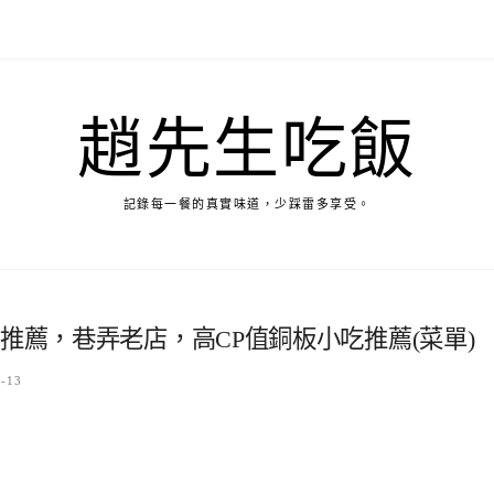
趙先生吃飯
記錄每一餐的真實味道，少踩雷多享受。
推薦，巷弄老店，高CP值銅板小吃推薦(菜單)
7-13