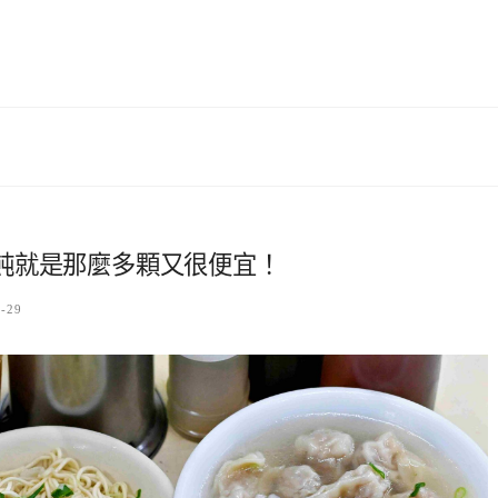
飩就是那麼多顆又很便宜！
7-29