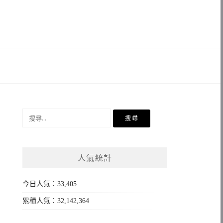
搜
尋
關
鍵
人氣統計
字:
今日人氣：33,405
累積人氣：32,142,364