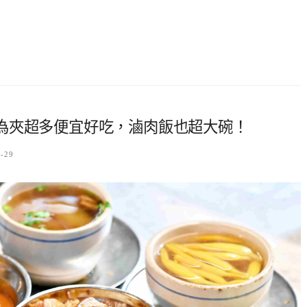
為夾超多便宜好吃，滷肉飯也超大碗！
7-29