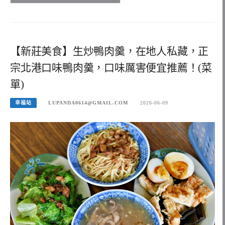
【新莊美食】生炒鴨肉羹，在地人私藏，正
宗北港口味鴨肉羹，口味厲害便宜推薦！(菜
單)
幸福站
LUPANDA0614@GMAIL.COM
2026-06-09