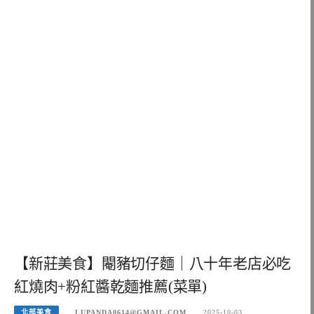
【新莊美食】閹豬切仔麵｜八十年老店必吃
紅燒肉+粉紅醬乾麵推薦(菜單)
北部美食
LUPANDA0614@GMAIL.COM
2025-10-03