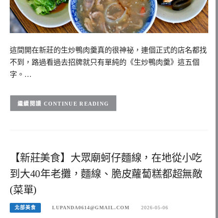
這間開在新莊的生炒鴨肉羹真的很神祕，連個正式的店名都找
不到，路過看過去招牌就只有單純的《生炒鴨肉羹》這五個
字。…
CONTINUE READING
【新莊美食】大眾廟蚵仔麵線，在地從小吃
到大40年老攤，麵線、脆皮蘿蔔糕都超無敵
(菜單)
北部美食
LUPANDA0614@GMAIL.COM
2026-05-06