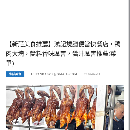
【新莊美食推薦】鴻記燒臘便當快餐店，鴨
肉大塊，醬料香味厲害，醬汁厲害推薦(菜
單)
北部美食
LUPANDA0614@GMAIL.COM
2026-04-01