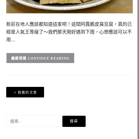
新莊在地人應該都知道這家吧！這間阿霞脆皮臭豆腐，真的已
經是人氣王等級了～我們那天剛好遇到下雨，心想應該可以不
用…
CONTINUE READING
文
較舊的文章
章
導
覽
搜
尋
關
鍵