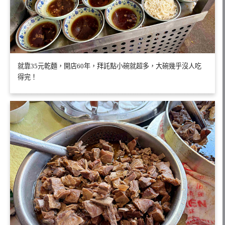
就靠35元乾麵，開店60年，拜託點小碗就超多，大碗幾乎沒人吃
得完！