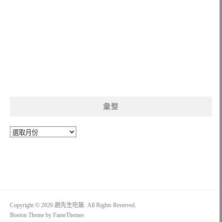
彙整
彙
整
Copyright © 2026 趙先生吃飯. All Rights Reserved.
Boston Theme by
FameThemes