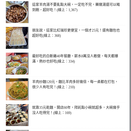
這家羊肉湯不要亂點大碗，一定吃不完，藥燉湯還可以喝
到飽，超好吃！(線上：1,367)
朋友說，這家比紅瑞珍更便宜，一個才25元！還有麵包也
超好吃(線上：368)
最好吃的白斬雞40年餐廳，薪水8萬沒人敢做，每天都爆
滿，熱炒也好吃(線上：334)
羊肉炒麵120元，麵比羊肉多好幾倍，每一桌都在打包，
很少人有吃完！(線上：210)
就靠35元乾麵，開店60年，拜託點小碗就超多，大碗幾乎
沒人吃得完！(線上：169)