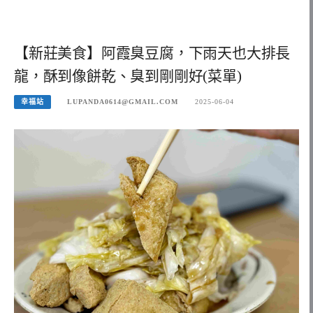
【新莊美食】阿霞臭豆腐，下雨天也大排長
龍，酥到像餅乾、臭到剛剛好(菜單)
幸福站
LUPANDA0614@GMAIL.COM
2025-06-04