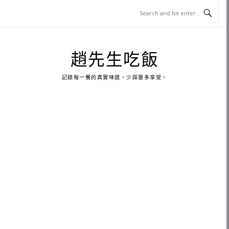
Skip
to
content
趙先生吃飯
記錄每一餐的真實味道，少踩雷多享受。