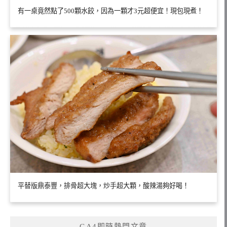
有一桌竟然點了500顆水餃，因為一顆才3元超便宜！現包現煮！
平替版鼎泰豐，排骨超大塊，炒手超大顆，酸辣湯夠好喝！
GA4即時熱門文章