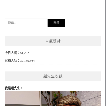
搜
尋
關
鍵
人氣統計
字:
今日人氣：51,202
累積人氣：32,159,564
趙先生吃飯
我是趙先生。