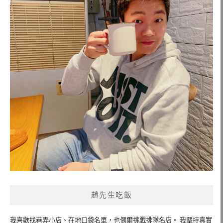
趙先生吃飯
我喜歡找巷弄小店、在地口袋名單，也偶爾挑戰排隊名店。 我堅持真實