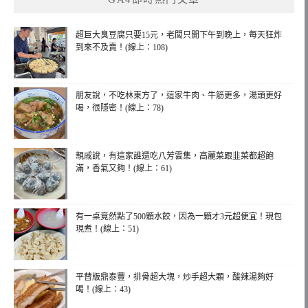
超巨大臭豆腐只要15元，老闆只開下午到晚上，每天狂炸
到來不及賣！(線上：108)
朋友說，不吃林東方了，這家牛肉、牛筋更多，湯頭更好
喝，很隱密！(線上：78)
親戚說，有這家誰還吃八芳雲集，高麗菜跟韭菜都超飽
滿，香氣又夠！(線上：61)
有一桌竟然點了500顆水餃，因為一顆才3元超便宜！現包
現煮！(線上：51)
平替版鼎泰豐，排骨超大塊，炒手超大顆，酸辣湯夠好
喝！(線上：43)