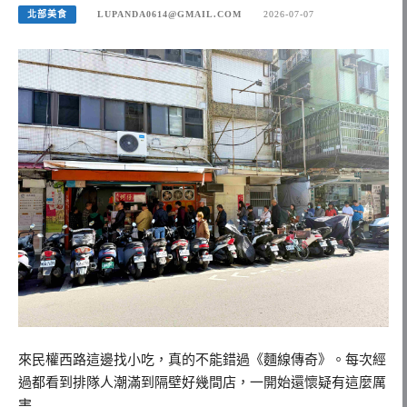
北部美食
LUPANDA0614@GMAIL.COM
2026-07-07
來民權西路這邊找小吃，真的不能錯過《麵線傳奇》。每次經
過都看到排隊人潮滿到隔壁好幾間店，一開始還懷疑有這麼厲
害…