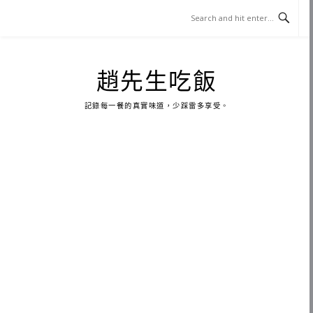
Skip
to
content
趙先生吃飯
記錄每一餐的真實味道，少踩雷多享受。