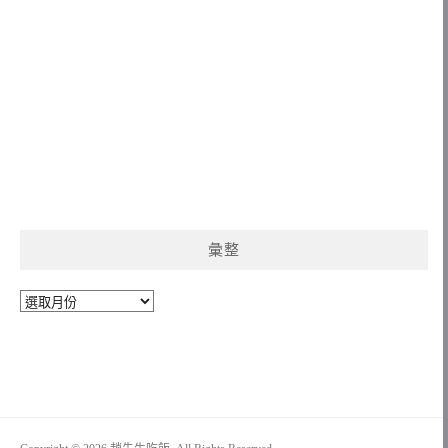
彙整
彙
整